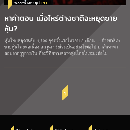
Wealth Me Up |
PTT
หาคำตอบ เมื่อไหร่ต่างชาติจะหยุดขาย
หุ้น?
หุ้นไทยหลุดระดับ 1,700 จุดครั้งแรกในรอบ 8 เดือน … ต่างชาติเท
ขายหุ้นไทยต่อเนื่อง สถานการณ์จะเป็นอย่างไรต่อไป มาค้นหาคำ
ตอบจากกูรูการเงิน ที่จะชี้ทิศทางตลาดหุ้นไทยในระยะต่อไป
1