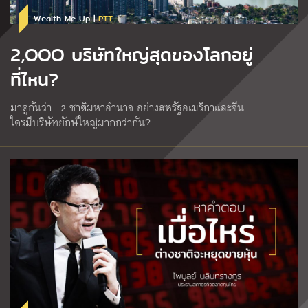
Wealth Me Up |
PTT
2,OOO บริษัทใหญ่สุดของโลกอยู่
ที่ไหน?
มาดูกันว่า.. 2 ชาติมหาอำนาจ อย่างสหรัฐอเมริกาและจีน
ใครมีบริษัทยักษ์ใหญ่มากกว่ากัน?