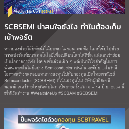
Wealth Me Up |
SCBAM
SCBSEMI น่าสนใจยังไง ทำไมต้องเก็บ
เข้าพอร์ต
หากมองด้วยวิสัยทัศน์ที่เฉียบคม โลกอนาคต คือ โลกที่เต็มไปด้วย
การแข่งขันพัฒนาเทคโนโลยีเพื่อเปลี่ยนโลกให้ดีขึ้น แน่นอนว่าย่อม
เป็นโอกาสการเติบโตของชิ้นส่วนเล็ก ๆ แต่เป็นหัวใจสำคัญในการ
พัฒนาเทคโนโลยีอย่าง Semiconductor เช่นกัน จะดีมั้ย…ถ้าเรามี
โอกาสสร้างผลตอบแทนการลงทุนไปกับกองทุนเปิดไทยพาณิชย์
Semiconductor (SCBSEMI) ที่เน้นลงทุนในบริษัทผู้ผลิตเซมิ
คอนดักเตอร์รายใหญ่ระดับโลก เปิดขายครั้งแรก 8 – 14 มิ.ย. 2564 นี้
#ให้เงินทำงาน #WealthMeUp #SCBAM #SCBSEMI