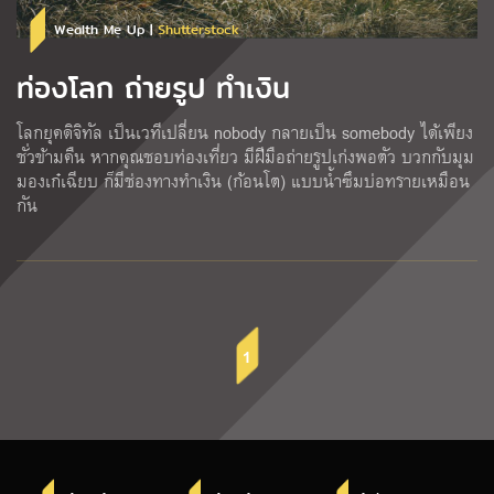
Wealth Me Up |
Shutterstock
ท่องโลก ถ่ายรูป ทำเงิน
โลกยุคดิจิทัล เป็นเวทีเปลี่ยน nobody กลายเป็น somebody ได้เพียง
ชั่วข้ามคืน หากคุณชอบท่องเที่ยว มีฝีมือถ่ายรูปเก่งพอตัว บวกกับมุม
มองเก๋เฉียบ ก็มีช่องทางทำเงิน (ก้อนโต) แบบน้ำซึมบ่อทรายเหมือน
กัน
1