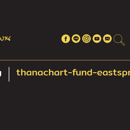
g
thanachart-fund-eastsp