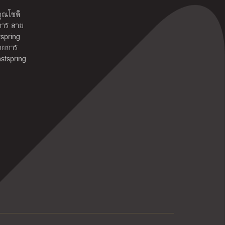
ุณโชติ
ดการ สาย
spring
นวยการ
stspring