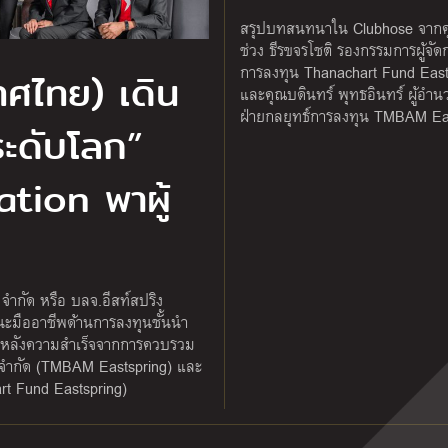
สรุปบทสนทนาใน Clubhose จากค
ช่วง ธีรขจรโชติ รองกรรมการผู้จั
การลงทุน Thanachart Fund East
ทศไทย) เดิน
และคุณบดินทร์ พุทธอินทร์ ผู้อำ
ฝ่ายกลยุทธ์การลงทุน TMBAM Ea
ระดับโลก”
tion พาผู้
จำกัด หรือ บลจ.อีสท์สปริง
นะมืออาชีพด้านการลงทุนชั้นนำ
ายหลังความสำเร็จจากการควบรวม
 จำกัด (TMBAM Eastspring) และ
rt Fund Eastspring)