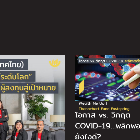
Wealth Me Up |
Thanachart Fund Eastspring
โอกาส vs. วิกฤต
COVID-19…พลิกพอ
ยังไงดี?