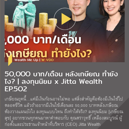
Wealth Me Up |
W VDO
5O,OOO บาท/เดือน หลังเกษียณ ทำยัง
ไง? | ลงทุนนิยม x Jitta Wealth
EP.5O2
เกษียณยุคนี้…แค่มีเงินก้อนอาจไม่พอ แต่สิ่งสำคัญคือต้องมีเงินใช้ไป
ตลอดชีวิต แล้วถ้าอยากมีเงินใช้เดือนละ 50,000 บาทหลังเกษียณ
ต้องวางแผนยังไง ลงทุนแบบไหน ถึงทำได้จริง? ลงทุนนิยม [เกษียณ
สุข] อยากชวนทุกคนมาหาคำตอบกับ คุณตราวุทธิ์ เหลืองสมบูรณ์ ผู้
ก่อตั้งและประธานเจ้าหน้าที่บริหาร (CEO) Jitta Wealth