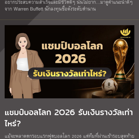
อยากประสบความสำเร็จและมีชีวิตดีๆ นั้นไม่ยาก…มาดูคำแนะนำดีๆ
จาก Warren Buffett นักลงทุนชื่อดังระดับตำนาน
แชมป์บอลโลก 2O26 รับเงินรางวัลเท่า
ไหร่?
แม้จะพลาดตกรอบแรกฟุตบอลโลก 2026 แต่ทีมที่ผ่านเข้ารอบสุดท้าย