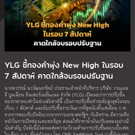
YLG ชี้ทองคำพุ่ง New High ในรอบ
7 สัปดาห์ คาดใกล้จบรอบปรับฐาน
นางพวรรณ์ นววัฒนทรัพย์ ประธานเจ้าหน้าที่บริหาร บริษัท วายแอล
จี บูลเลี่ยน อินเตอร์เนชั่นแนล จำกัด (YLG) เปิดเผยว่าการปรับขึ้น
ของราคาทองคำในช่วงสัปดาห์นี้ เป็นการปรับขึ้นทำระดับสูงสุดในรอบ
เกือบ 7 สัปดาห์ และนับปรับขึ้นรายวันมากที่สุดนับตั้งแต่เดือน ก.พ.
จากการตอบรับปัจจัยบวกจากการเจรจาสหรัฐฯ กับอิหร่าน มีความคืบ
หน้าในการเปิดช่องแคบฮอร์มุซ ส่งผลให้ราคาน้ำมันปรับลดลงอย่างมี
นัยสำคัญ ปัจจัยนี้ยังส่งผลต่อความกังวลด้านการปรับขึ้นดอกเบี้ยเฟด
ในเดือน ก.ย. ที่ลดน้อยลง โดย CME FedWatch Tool บ่งชี้นักลงทุน