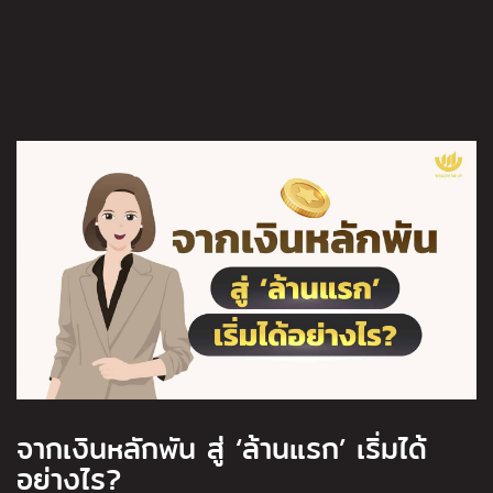
จากเงินหลักพัน สู่ ‘ล้านแรก’ เริ่มได้
ถ
อย่างไร?
ค
.’