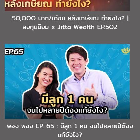
5O,OOO บาท/เดือน หลังเกษียณ ทำยังไง? |
ลงทุนนิยม x Jitta Wealth EP.5O2
พอง พอง EP. 65 : มีลูก 1 คน จนไปหลายปีต้อง
แก้ยังไง?