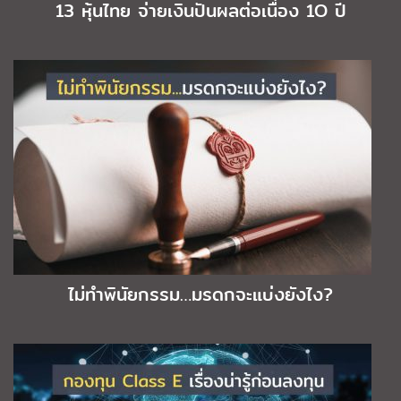
13 หุ้นไทย จ่ายเงินปันผลต่อเนื่อง 1O ปี
ไม่ทำพินัยกรรม…มรดกจะแบ่งยังไง?