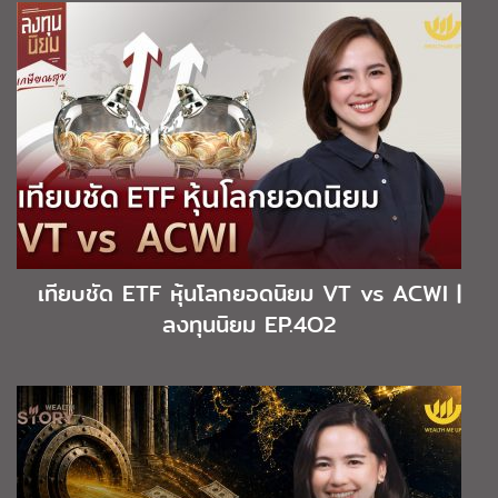
เทียบชัด ETF หุ้นโลกยอดนิยม VT vs ACWI |
ลงทุนนิยม EP.4O2