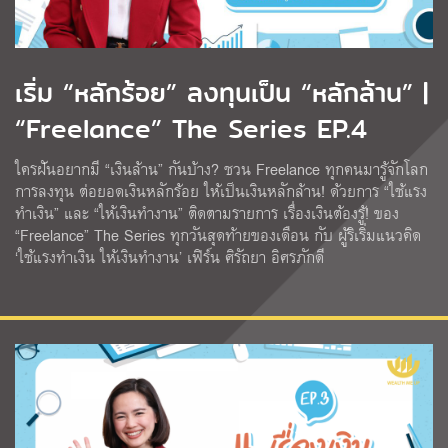
เริ่ม “หลักร้อย” ลงทุนเป็น “หลักล้าน” |
“Freelance” The Series EP.4
ใครฝันอยากมี “เงินล้าน” กันบ้าง? ชวน Freelance ทุกคนมารู้จักโลก
การลงทุน ต่อยอดเงินหลักร้อย ให้เป็นเงินหลักล้าน! ด้วยการ “ใช้แรง
ทําเงิน” และ “ให้เงินทํางาน” ติดตามรายการ เรื่องเงินต้องรู้! ของ
“Freelance” The Series ทุกวันสุดท้ายของเดือน กับ ผู้ริเริ่มแนวคิด
‘ใช้แรงทําเงิน ให้เงินทํางาน’ เฟิร์น ศิรัถยา อิศรภักดี