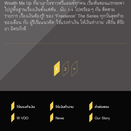
Wealth Me Up ที่มาเอาใจชาวฟรีแลนซ์ทุกคน เริ่มต้นตอนแรกจะพา
ไปปูพื้นฐานเรื่องเงินตั้งแต่ต้น…นับ 1-4 ไปพร้อมๆ กัน ติดตาม
รายการ เรื่องเงินต้องรู้! ของ “Freelance” The Series ทุกวันสุดท้าย
ของเดือน กับ ผู้ริเริ่มแนวคิด ‘ใช้แรงทําเงิน ให้เงินทํางาน’ เฟิร์น ศิรัถ
ยา อิศรภักดี
1
2
>
ใช้แรงทำเงิน
ให้เงินทำงาน
คำพ่อสอน
W VDO
News
Our Story