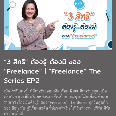
“3 สิทธิ” ต้องรู้-ต้องมี ของ
“Freelance” | “Freelance” The
Series EP.2
เป็น “ฟรีแลนซ์” ก็มีคนช่วยออมเงินเพื่อเกษียณ มีคนช่วยดูแลเมื่อ
เจ็บป่วย และมีสิทธิลดหย่อนภาษีเหมือนกับมนุษย์เงินเดือน ติดตาม
รายการ เรื่องเงินต้องรู้! ของ “Freelance” The Series ทุกวันสุดท้าย
ของเดือน กับ ผู้ริเริ่มแนวคิด ‘ใช้แรงทําเงิน ให้เงินทํางาน’ เฟิร์น ศิรัถ
ยา อิศรภักดี