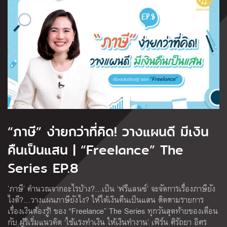
“ภาษี” ง่ายกว่าที่คิด! วางแผนดี มีเงิน
คืนเป็นแสน | “Freelance” The
Series EP.8
’ภาษี’ คำนวณจากอะไรบ้าง?…เป็น ‘ฟรีแลนซ์’ จะจัดการเรื่องภาษียัง
ไงดี?…วางแผนภาษียังไง? ให้ได้เงินคืนเป็นแสน ติดตามรายการ
เรื่องเงินต้องรู้! ของ “Freelance” The Series ทุกวันสุดท้ายของเดือน
กับ ผู้ริเริ่มแนวคิด ‘ใช้แรงทําเงิน ให้เงินทํางาน’ เฟิร์น ศิรัถยา อิศร