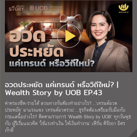
อวดประหยัด แค่เทรนด์ หรือวิถีใหม่? |
Wealth Story by UOB EP.43
ค่าครองชีพ-รายได้ สวนทางกันต้องทำอย่างไร?…‘เทรนด์อวด
ประหยัด’ มาแรงแซง ‘เทรนด์อวดรวย’…ธุรกิจต้องเตรียมรับมือกับ
กระแสนี้อย่างไร? ติดตามรายการ ‘Wealth Story by UOB’ ทุกวันพุธ
กับ ผู้ริเริ่มแนวคิด ‘ใช้แรงทำเงิน ให้เงินทำงาน’ เฟิร์น ศิรัถยา อิศร
ภักดี