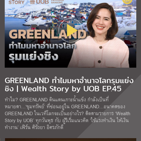
GREENLAND ทำไมมหาอำนาจโลกรุมแย่ง
ชิง | Wealth Story by UOB EP.45
ทำไม? GREENLAND ดินแดนเกาะน้ำแข็ง กำลังเป็นที่
หมายตา…‘ขุมทรัพย์’ ที่ซ่อนอยู่ใน GREENLAND…อนาคตของ
GREENLAND ในเวทีโลกจะเป็นอย่างไร? ติดตามรายการ ‘Wealth
Story by UOB’ ทุกวันพุธ กับ ผู้ริเริ่มแนวคิด ‘ใช้แรงทำเงิน ให้เงิน
ทำงาน’ เฟิร์น ศิรัถยา อิศรภักดี