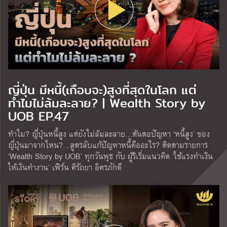
ญี่ปุ่น มีหนี้(เกือบจะ)สูงที่สุดในโลก แต่
ทำไมไม่ล้มละลาย? | Wealth Story by
UOB EP.47
ทำไม? ญี่ปุ่นหนี้สูง แต่ยังไม่ล้มละลาย…ต้นตอปัญหา ‘หนี้สูง’ ของ
ญี่ปุ่นมาจากไหน?…สูตรลับแก้ปัญหาหนี้คืออะไร? ติดตามรายการ
‘Wealth Story by UOB’ ทุกวันพุธ กับ ผู้ริเริ่มแนวคิด ‘ใช้แรงทำเงิน
ให้เงินทำงาน’ เฟิร์น ศิรัถยา อิศรภักดี