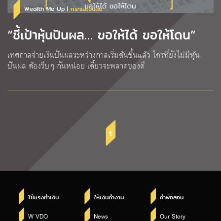
Wealth Me Up |
กระแสเงินสด
“ชี้เป้าหุ้นปันผล… ขอให้ได้ ขอให้โดน”
เทศกาลจ่ายเงินปันผลระหว่างกาลเริ่มต้นขึ้นแล้ว ใครที่ยังไม่มีหุ้น
ปันผล ต้องรีบๆ กันหน่อย เดี๋ยวจะพลาดของดี
1
ใช้แรงทำเงิน
ให้เงินทำงาน
คำพ่อสอน
W VDO
News
Our Story