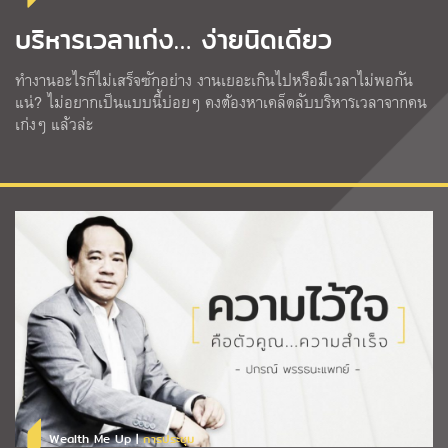
บริหารเวลาเก่ง… ง่ายนิดเดียว
ทำงานอะไรก็ไม่เสร็จซักอย่าง งานเยอะเกินไปหรือมีเวลาไม่พอกัน
แน่? ไม่อยากเป็นแบบนี้บ่อยๆ คงต้องหาเคล็ดลับบริหารเวลาจากคน
เก่งๆ แล้วล่ะ
Wealth Me Up |
การประชุม