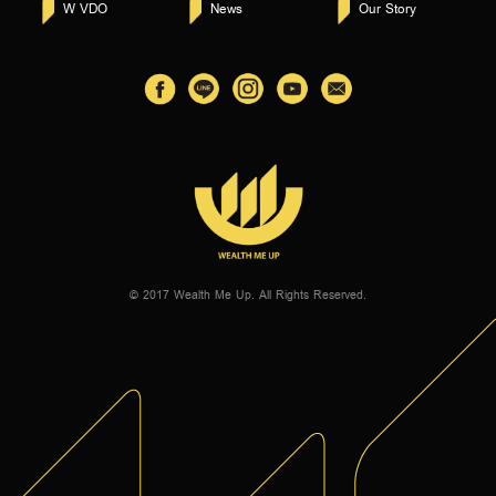
W VDO
News
Our Story
© 2017 Wealth Me Up. All Rights Reserved.