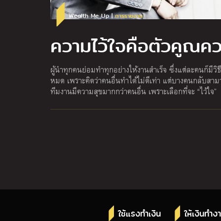
Wealth Me Up |
การรายงาน
ความไว้ใจคือตัวคูณคว
ผู้นำทุกคนย่อมทำทุกอย่างให้งานสำเร็จ ซึ่งแต่ละคนก็มีวิ
หมด เพราะคิดว่าคนอื่นทำได้ไม่ดีเท่า แต่บางคนกลับส
ทีมงานมีความสุขมากกว่าคนอื่น เพราะเลือกที่จะ “ไว้ใจ”
ใช้แรงทำเงิน
ให้เงินทำง