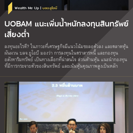
Wealth Me Up |
บลจ.ยูโอบี
UOBAM แนะเพิ่มน้ำหนักลงทุนสินทรัพย์
เสี่ยงต่ำ
ลงทุนอะไรดี? ในภาวะที่เศรษฐกิจมีแนวโน้มชะลอตัวลง และตลาดหุ้น
ผันผวน บลจ.ยูโอบี มองว่า การลงทุนในตราสารหนี้ และกองทุน
อสังหาริมทรัพย์ เป็นทางเลือกที่น่าสนใจ ส่วนด้านหุ้น แนะนำกองทุน
ที่มีการกระจายตัวของสินทรัพย์ และเน้นหุ้นคุณภาพสูงเป็นหลัก