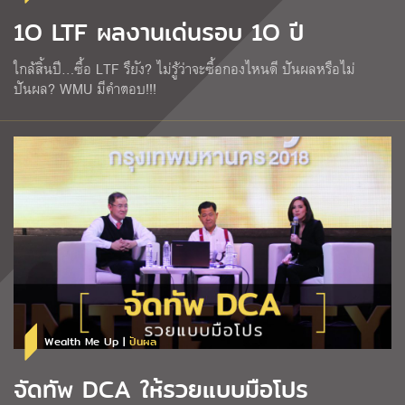
1O LTF ผลงานเด่นรอบ 1O ปี
ใกล้สิ้นปี…ซื้อ LTF รึยัง? ไม่รู้ว่าจะซื้อกองไหนดี ปันผลหรือไม่
ปันผล? WMU มีคำตอบ!!!
Wealth Me Up |
ปันผล
จัดทัพ DCA ให้รวยแบบมือโปร