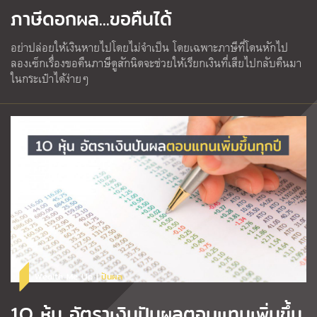
ภาษีดอกผล...ขอคืนได้
อย่าปล่อยให้เงินหายไปโดยไม่จำเป็น โดยเฉพาะภาษีที่โดนหักไป
ลองเซ็กเรื่องขอคืนภาษีดูสักนิดจะช่วยให้เรียกเงินที่เสียไปกลับคืนมา
ในกระเป๋าได้ง่ายๆ
Wealth Me Up |
ปันผล
1O หุ้น อัตราเงินปันผลตอบแทนเพิ่มขึ้น