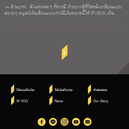
14 ล้านบาท…ตัวเลขกลมๆ ที่ควรมี ถ้าอยากมีชีวิตหลังเกษียณแบบ
สบายๆ มนุษย์เงินเดือนแบบเราก็มีเงินขนาดนี้ได้ ถ้า DCA เป็น
1
ใช้แรงทำเงิน
ให้เงินทำงาน
คำพ่อสอน
W VDO
News
Our Story