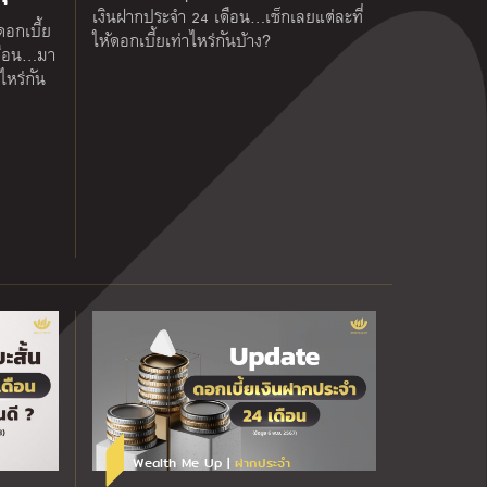
เงินฝากประจำ 24 เดือน…เช็กเลยแต่ละที่
อกเบี้ย
ให้ดอกเบี้ยเท่าไหร่กันบ้าง?
เดือน…มา
าไหร่กัน
Wealth Me Up |
ฝากประจำ