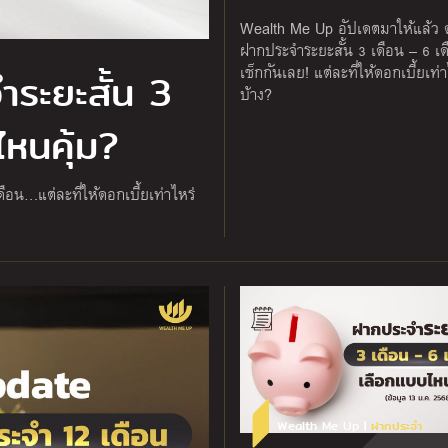
Wealth Me Up อัปเดตมาให้แล้ว ด
ฝากประจำระยะสั้น 3 เดือน – 6 
เช็กกันเลย! แต่ละที่ให้ดอกเบี้ยเท่
ระยะสั้น 3
บ้าง?
หนคุ้ม?
ือน…แต่ละที่ให้ดอกเบี้ยเท่าไหร่
Wealth Me Up |
ฝากประจำ