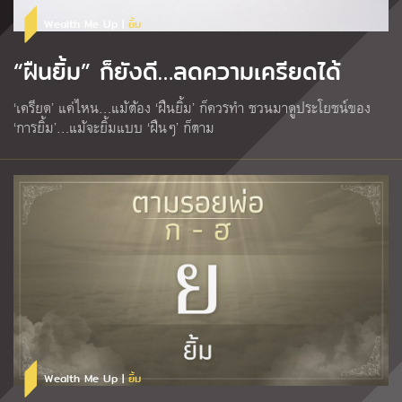
Wealth Me Up |
ยิ้ม
“ฝืนยิ้ม” ก็ยังดี…ลดความเครียดได้
‘เครียด’ แค่ไหน…แม้ต้อง ‘ฝืนยิ้ม’ ก็ควรทำ ชวนมาดูประโยชน์ของ
‘การยิ้ม’…แม้จะยิ้มแบบ ‘ฝืนๆ’ ก็ตาม
Wealth Me Up |
ยิ้ม