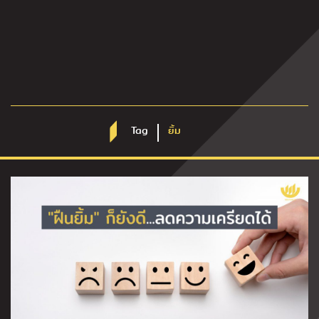
Tag
ยิ้ม