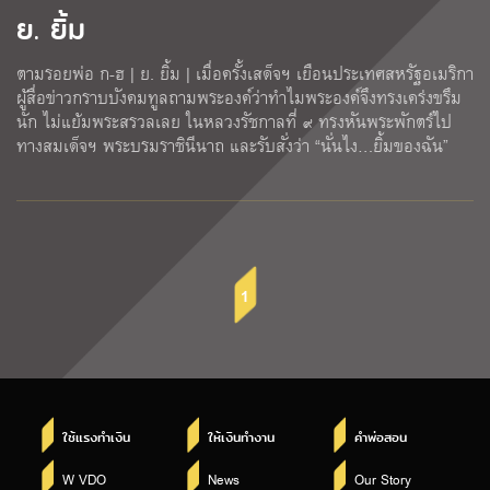
ย. ยิ้ม
ตามรอยพ่อ ก-ฮ | ย. ยิ้ม | เมื่อครั้งเสด็จฯ เยือนประเทศสหรัฐอเมริกา
ผู้สื่อข่าวกราบบังคมทูลถามพระองค์ว่าทำไมพระองค์จึงทรงเคร่งขรึม
นัก ไม่แย้มพระสรวลเลย ในหลวงรัชกาลที่ ๙ ทรงหันพระพักตร์ไป
ทางสมเด็จฯ พระบรมราชินีนาถ และรับสั่งว่า “นั่นไง…ยิ้มของฉัน”
1
ใช้แรงทำเงิน
ให้เงินทำงาน
คำพ่อสอน
W VDO
News
Our Story