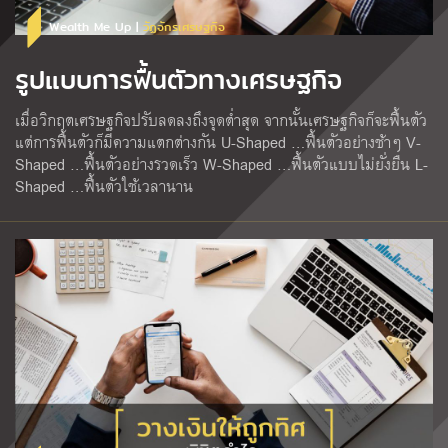
Wealth Me Up |
วัฏจักรเศรษฐกิจ
รูปแบบการฟื้นตัวทางเศรษฐกิจ
เมื่อวิกฤตเศรษฐกิจปรับลดลงถึงจุดต่ำสุด จากนั้นเศรษฐกิจก็จะฟื้นตัว
แต่การฟื้นตัวก็มีความแตกต่างกัน U-Shaped …ฟื้นตัวอย่างช้าๆ V-
Shaped …ฟื้นตัวอย่างรวดเร็ว W-Shaped …ฟื้นตัวแบบไม่ยั่งยืน L-
Shaped …ฟื้นตัวใช้เวลานาน