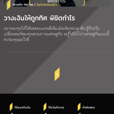
Wealth Me Up |
วัฏจักรเศรษฐกิจ
วางเงินให้ถูกทิศ พิชิตกำไร
อยากลงทุนให้ได้ผลตอบแทนดีเต็มเม็ดเต็มหน่วย ต้องรู้จักปรับ
เปลี่ยนพอร์ตลงทุนตามภาวะเศรษฐกิจ จะรู้ได้ยังไงว่าเศรษฐกิจแบบนี้
ควรลงทุนอะไรดี
1
ใช้แรงทำเงิน
ให้เงินทำงาน
คำพ่อสอน