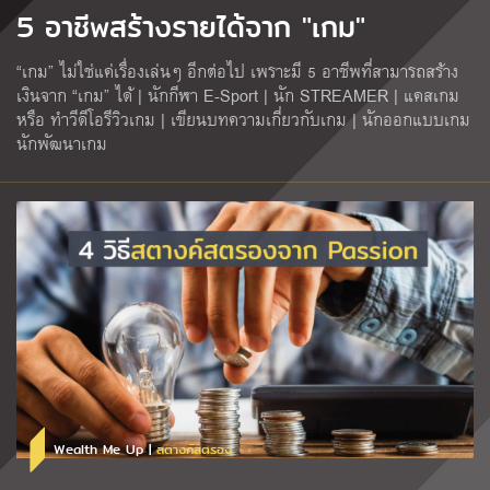
5 อาชีพสร้างรายได้จาก "เกม"
“เกม” ไม่ใช่แค่เรื่องเล่นๆ อีกต่อไป เพราะมี 5 อาชีพที่สามารถสร้าง
เงินจาก “เกม” ได้ | นักกีฬา E-Sport | นัก STREAMER | แคสเกม
หรือ ทำวีดีโอรีวิวเกม | เขียนบทความเกี่ยวกับเกม | นักออกแบบเกม
นักพัฒนาเกม
Wealth Me Up |
สตางค์สตรอง