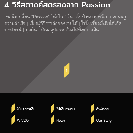
4 วิธีสตางค์สตรองจาก Passion
เทคนิคเปลี่ยน “Passion” ให้เป็น “เงิน” ตั้งเป้าหมายพร้อมวางแผนสู่
ความสำเร็จ | เรียนรู้วิธีการต่อยอดรายได้ | ใช้โซเชียลมีเดียให้เกิด
ประโยชน์ | มุ่งมั่น แม้เจออุปสรรคต้องไม่ทิ้งความฝัน
1
ใช้แรงทำเงิน
ให้เงินทำงาน
คำพ่อสอน
W VDO
News
Our Story