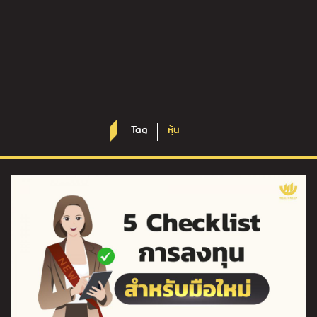
Tag
หุ้น