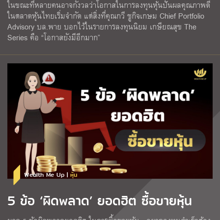
ในขณะที่หลายคนอาจกังวลว่าโอกาสในการลงทุนหุ้นปันผลคุณภาพดี
ในตลาดหุ้นไทยเริ่มจำกัด แต่สิ่งที่คุณกวี ชูกิจเกษม Chief Portfolio
Advisory บล.พาย บอกไว้ในรายการลงทุนนิยม เกษียณสุข The
Series คือ “โอกาสยังมีอีกมาก”
Wealth Me Up |
หุ้น
5 ข้อ ‘ผิดพลาด’ ยอดฮิต ซื้อขายหุ้น