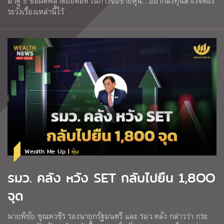
มาดู 5 ข้อผิดพลาดยอดฮิต ในการซื้อขายหุ้น…อยากลงทุนสำเร็จต้อง
ระวังเรื่องเหล่านี้ไว้
Wealth Me Up |
หุ้น
รมว. คลัง หวัง SET กลับไปยืน 1,8OO
จุด
นายพิชัย ชุณหวชิร รองนายกรัฐมนตรี และ รมว.คลัง กล่าวว่า กระ