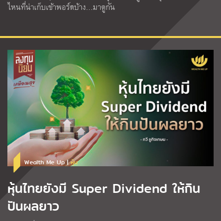
ไหนที่น่าเก็บเข้าพอร์ตบ้าง…มาดูกัน
Wealth Me Up |
หุ้น
หุ้นไทยยังมี Super Dividend ให้กิน
ปันผลยาว