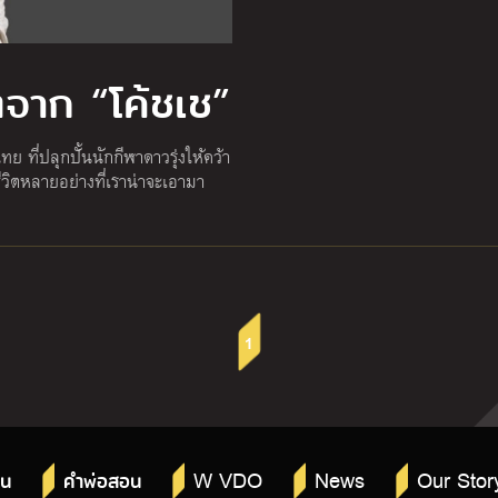
ตจาก “โค้ชเช”
ย ที่ปลุกปั้นนักกีฬาดาวรุ่งให้คว้า
วิตหลายอย่างที่เราน่าจะเอามา
1
W VDO
News
Our Stor
าน
คำพ่อสอน