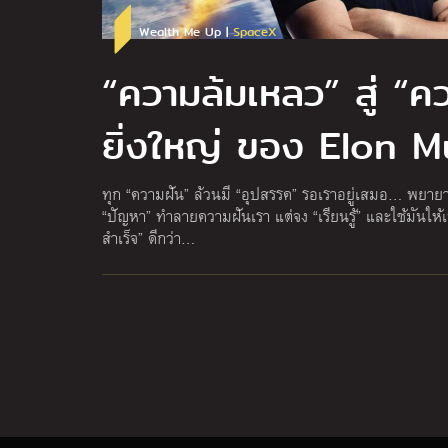
Wealth Me Up |
SpaceX
“ความล้มเหลว” สู่ “คว
ยิ่งใหญ่ ของ Elon 
ทุก “ความฝัน” ล้วนมี “อุปสรรค” รอเราอยู่เสมอ… พยายา
“ปัญหา” ทำลายความฝันเรา แต่จง “เรียนรู้” และใช้มันให้เป
สำเร็จ” ดีกว่า…