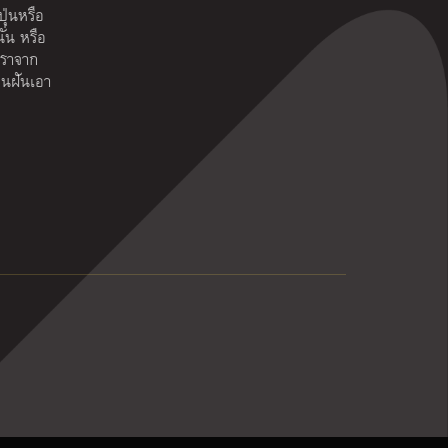
ุ่นหรือ
ั่น หรือ
เราจาก
คนฝันเอา