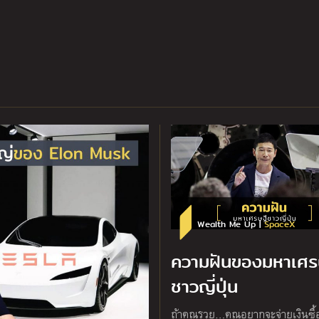
Wealth Me Up |
SpaceX
ความฝันของมหาเศร
ชาวญี่ปุ่น
ถ้าคุณรวย…คุณอยากจะจ่ายเงินซื้อ