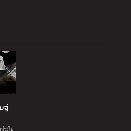
ษฐี
ทัวร์ไป