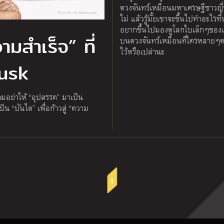
ดวงจันทร์เหมือนมหาเศรษฐีชาวญี่ป
ไม่ แล้วรู้มั้ยเขาจะขึ้นไปทำอะไรที่น
อยากขึ้นไปมองดูโลกใบเล็กๆของ
ามสำเร็จ” ที่
บนดวงจันทร์เหมือนที่ใครหลายๆ
ไว้หรือเปล่านะ
Musk
มอย่าให้ “อุปสรรค” มาเป็น
็น “บันได” เพื่อก้าวสู่ “ความ
1