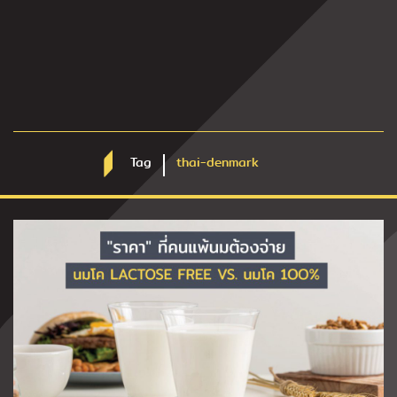
Tag
thai-denmark