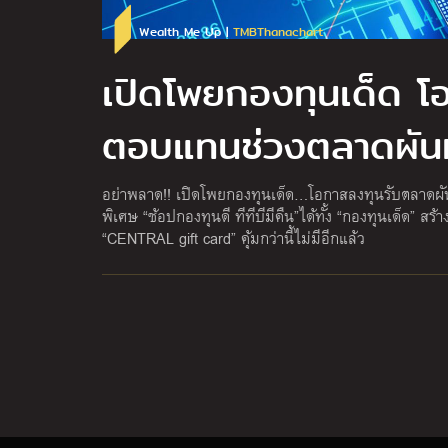
Wealth Me Up |
TMBThanachart
เปิดโพยกองทุนเด็ด โ
ตอบแทนช่วงตลาดผัน
อย่าพลาด!! เปิดโพยกองทุนเด็ด…โอกาสลงทุนรับตลาดผ
พิเศษ “ช้อปกองทุนดี ทีทีบีมีคืน”ได้ทั้ง “กองทุนเด็ด” สร้
“CENTRAL gift card” คุ้มกว่านี้ไม่มีอีกแล้ว