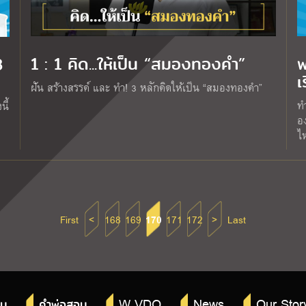
1 : 1 คิด...ให้เป็น “สมองทองคำ”
พ
3
เ
ฝัน สร้างสรรค์ และ ทำ! 3 หลักคิดให้เป็น “สมองทองคำ”
ท
ี้
อง
ไ
First
<
168
169
170
171
172
>
Last
W VDO
News
Our Stor
าน
คำพ่อสอน