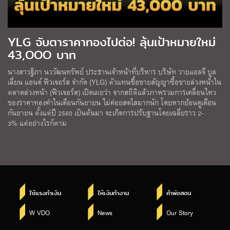
YLG จับตาราคาทองไปต่อ! ลุ้นเป้าหมายใหม่
43,OOO บาท
นางสาวฐิภา นววัฒนทรัพย์ ประธานเจ้าหน้าที่บริหาร บริษัท วายแอลจี บูล
เลี่ยน แอนด์ ฟิวเจอร์ส จำกัด (YLG) ตัวแทนซื้อขายสัญญาซื้อขายล่วงหน้าใน
ตลาดล่วงหน้า (ฟิวเจอร์ส) เปิดเผยว่า จากสถิติแล้วภาพรวมการเคลื่อนไหว
ของราคาทองคำในเดือนกันยายน ไม่ค่อยสดใสมากนัก โดยหากย้อนดูเดือน
กันยายน ตั้งแต่ปี 2560 เป็นต้นมา จะเกิดการปรับฐานโดยเฉลี่ยราว 2-
3% แต่อย่างไรก็ตาม
ใช้แรงทำเงิน
ให้เงินทำงาน
คำพ่อสอน
W VDO
News
Our Story