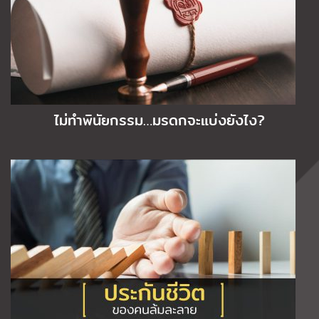
ไม่ทำพินัยกรรม…มรดกจะแบ่งยังไง?