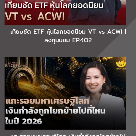
เทียบชัด ETF หุ้นโลกยอดนิยม VT vs ACWI |
ลงทุนนิยม EP.4O2