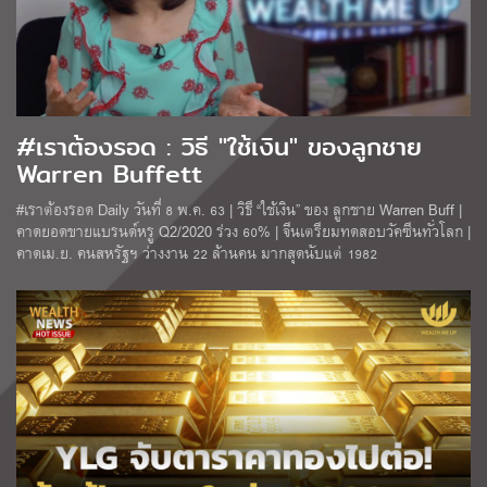
#เราต้องรอด : วิธี "ใช้เงิน" ของลูกชาย
Warren Buffett
#เราต้องรอด Daily วันที่ 8 พ.ค. 63 | วิธี “ใช้เงิน” ของ ลูกชาย Warren Buff |
คาดยอดขายแบรนด์หรู Q2/2020 ร่วง 60% | จีนเตรียมทดสอบวัคซีนทั่วโลก |
คาดเม.ย. คนสหรัฐฯ ว่างงาน 22 ล้านคน มากสุดนับแต่ 1982