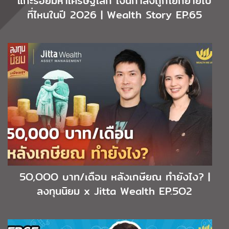
แกะรอยมหาเศรษฐีโลก เงินกำลังถูกโยกย้ายไป
ที่ไหนในปี 2O26 | Wealth Story EP.65
5O,OOO บาท/เดือน หลังเกษียณ ทำยังไง? |
ลงทุนนิยม x Jitta Wealth EP.5O2