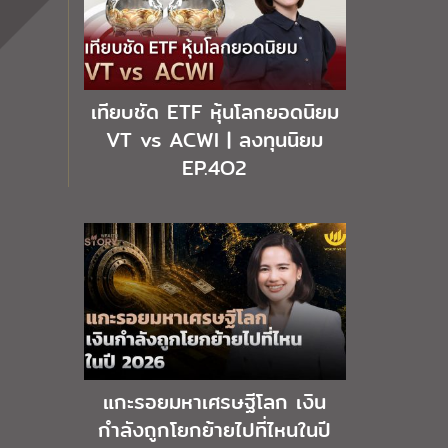
เทียบชัด ETF หุ้นโลกยอดนิยม
VT vs ACWI | ลงทุนนิยม
EP.4O2
แกะรอยมหาเศรษฐีโลก เงิน
กำลังถูกโยกย้ายไปที่ไหนในปี