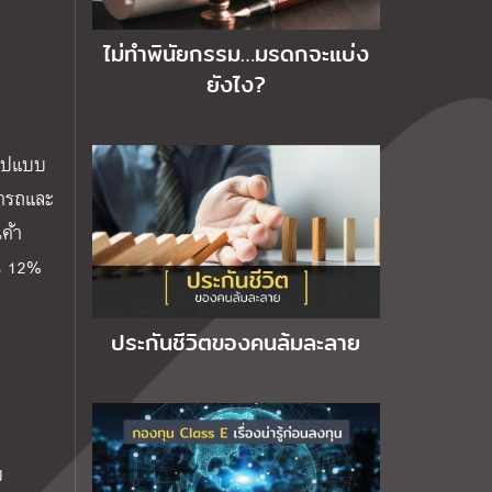
ไม่ทำพินัยกรรม…มรดกจะแบ่ง
ยังไง?
รูปแบบ
มารถและ
ค้า
ิน 12%
ประกันชีวิตของคนล้มละลาย
ย