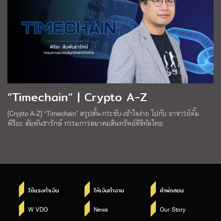
“Timechain” | Crypto A-Z
[Crypto A-Z] “Timechain” สรุปสั้น-กระชับ-เข้าใจง่าย ไปกับ อาจารย์ตั๊ม
พิริยะ สัมพันธารักษ์ กรรมการสมาคมสินทรัพย์ดิจิทัลไทย
ใช้แรงทำเงิน
ให้เงินทำงาน
คำพ่อสอน
W VDO
News
Our Story