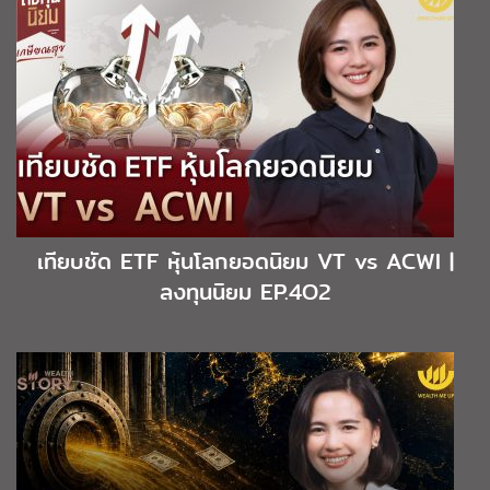
เทียบชัด ETF หุ้นโลกยอดนิยม VT vs ACWI |
ลงทุนนิยม EP.4O2