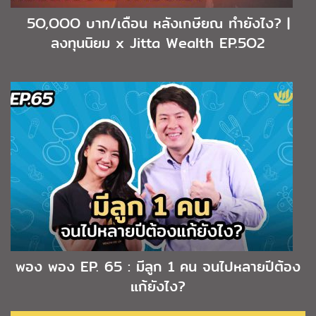
5O,OOO บาท/เดือน หลังเกษียณ ทำยังไง? |
ลงทุนนิยม x Jitta Wealth EP.5O2
พอง พอง EP. 65 : มีลูก 1 คน จนไปหลายปีต้อง
แก้ยังไง?