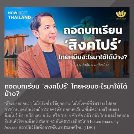
ถอดบทเรียน ‘สิงคโปร์’ ไทยหยิบอะไรมาใช้ได้
บ้าง?
“ต้องบอกก่อนว่า ไม่ใช่สิงคโปร์ดีทุกอย่าง ไม่ใช่โจทย์ที่ว่าเราจะไปลอก
การบ้าน แต่เป็นโจทย์การถอดรหัส ถอดบทเรียน ซึ่งคิดว่าบทเรียนของ
สิงคโปร์ คือ ‘ก.ไก่ และ ล.ลิง’ หรือ ‘กล’ 4 ตัว คือ กลัว กล้า ไกล และโกลบอล
ที่เป็นหัวใจของสิงคโปร์เลย” ดร.สันติธาร เสถียรไทย Future Economy
Advisor สถาบันวิจัยเพื่อการพัฒนาประเทศไทย (TDRI)