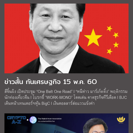
ข่าวสั้น ทันเศรษฐกิจ 15 พ.ค. 6O
สีจิ้นผิง เปิดประชุม “One Belt One Road” l “หนีห่าว มาร์เก็ตติ้ง” พฤติกรรม
นักท่องเที่ยวจีน l โบรกชี้ ”WORK-MONO” โดดเด่น คาดธุรกิจทีวีเดือด l BJC
เดินหน้าเทนเดอร์ฯหุ้น BigC l เงินดอลลาร์ส่อแววแข็งค่า