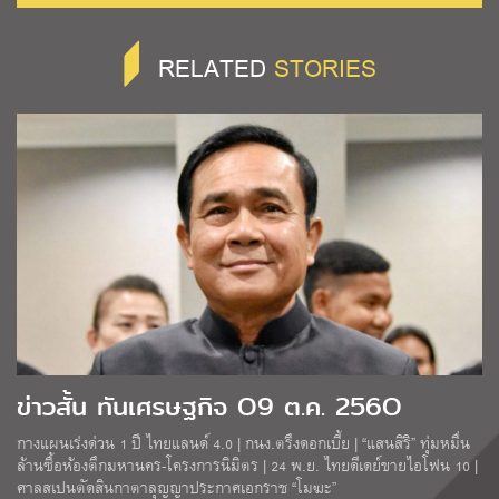
RELATED
STORIES
ข่าวสั้น ทันเศรษฐกิจ O9 ต.ค. 256O
กางแผนเร่งด่วน 1 ปี ไทยแลนด์ 4.0 | กนง.ตรึงดอกเบี้ย | “แสนสิริ” ทุ่มหมื่น
ล้านซื้อห้องตึกมหานคร-โครงการนิมิตร | 24 พ.ย. ไทยดีเดย์ขายไอโฟน 10 |
ศาลสเปนตัดสินกาตาลุญญาประกาศเอกราช “โมฆะ”