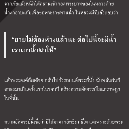
จากภัยแล้งหนักได้คลานเข้ากอดพระบาทของในหลวงด้วย
น้ำตาอาบแก้มเพื่อขอพระราชทานน้ำ ในหลวงมีรับสั่งตอบว่า
“ยายไม่ต้องห่วงแล้วนะ ต่อไปนี้จะมีน้ำ
เราเอาน้ำมาให้”
แล้วพระองค์ก็เสด็จฯ กลับไปยังรถยนต์พระที่นั่ง ฉับพลันฝนก็
ตกลงมาเป็นครั้งแรกในรอบปี สร้างความอัศจรรย์ใจแก่ราษฎร
ในที่นั้น
ความอัศจรรย์นี้เชื่อว่ามิได้มาจากอิทธิฤทธิ์ใด แต่เพราะด้วยพระ