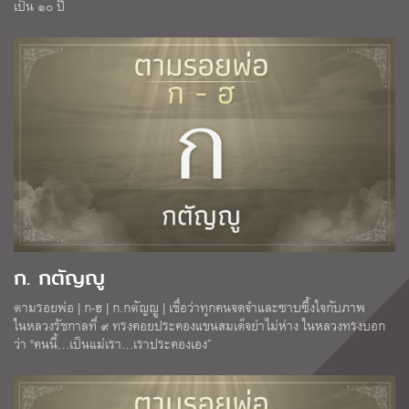
เป็น ๑๐ ปี
ก. กตัญญู
ตามรอยพ่อ | ก-ฮ | ก.กตัญญู | เชื่อว่าทุกคนจดจำและซาบซึ้งใจกับภาพ
ในหลวงรัชกาลที่ ๙ ทรงคอยประคองแขนสมเด็จย่าไม่ห่าง ในหลวงทรงบอก
ว่า “คนนี้…เป็นแม่เรา…เราประคองเอง”