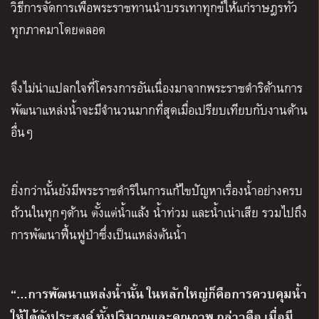
วิธีการจัดการเพื่อพระราชทานน้ำบรรเทาทุกข์ให้แก่ราษฎรทั่ว
ทุกภาคมาโดยตลอด
จึงไม่น่าแปลกใจที่โครงการอันเนื่องมาจากพระราชดำริด้านการ
พัฒนาแหล่งน้ำจะมีจำนวนมากที่สุดเมื่อเปรียบเทียบกับงานด้าน
อื่นๆ
ยิ่งกว่านั้นยังมีพระราชดำริในการแก้ไขปัญหาเรื่องน้ำอย่างครบ
ถ้วนในทุกๆด้าน ตั้งแต่น้ำแล้ง น้ำท่วม และน้ำเน่าเสีย รวมไปถึง
การพัฒนาฟื้นฟูป่าซึ่งเป็นแหล่งต้นน้ำ
“…การพัฒนาแหล่งน้ำนั้น ในหลักใหญ่ก็คือการควบคุมน้ำ
ให้ได้ดังประสงค์ ทั้งปริมาณและคุณภาพ กล่าวคือ เมื่อมี