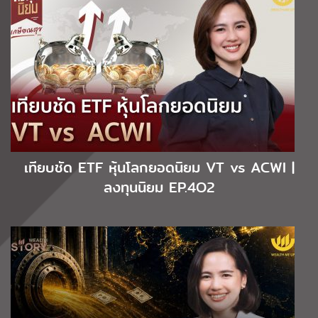
เทียบชัด ETF หุ้นโลกยอดนิยม VT vs ACWI |
ลงทุนนิยม EP.4O2