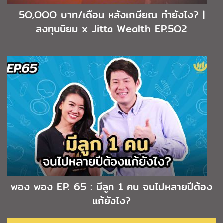
5O,OOO บาท/เดือน หลังเกษียณ ทำยังไง? |
ลงทุนนิยม x Jitta Wealth EP.5O2
พอง พอง EP. 65 : มีลูก 1 คน จนไปหลายปีต้อง
แก้ยังไง?