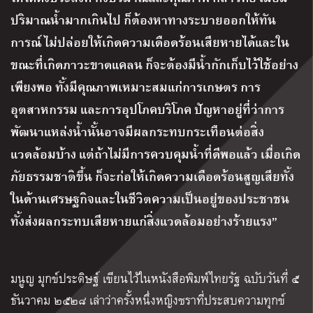
ปริมาณน้ำมากเกินไป ก็ต้องหาทางระบายออกให้ทัน
การณ์ ไม่ปล่อยให้เกิดความเดือดร้อนเสียหายได้และใน
ขณะที่เกิดภาวะขาดแคลน ก็จะต้องมีน้ำกักเก็บไว้ใช้อย่าง
เพียงพอ ทั้งมีคุณภาพเหมาะสมแก่การเกษตร การ
อุตสาหกรรม และการอุปโภคบริโภค ปัญหาอยู่ที่ว่าการ
พัฒนาแหล่งน้ำนั้นอาจมีผลกระทบกระเทือนต่อสิ่ง
แวดล้อมบ้าง แต่ถ้าไม่มีการควบคุมน้ำที่ดีพอแล้ว เมื่อเกิด
ภัยธรรมชาติขึ้น ก็จะก่อให้เกิดความเดือดร้อนสูญเสียทั้ง
ในด้านเศรษฐกิจและในชีวิตความเป็นอยู่ของประชาชน
ทั้งส่งผลกระทบเสียหายแก่สิ่งแวดล้อมอย่างร้ายแรง”
มนูญ มุกข์ประดิษฐ์ เขียนไว้ในหนังสือพิมพ์ไทยรัฐ ฉบับวันที่ ๕
ธันวาคม ๒๕๒๘ เล่าว่าครั้งหนึ่งหญิงชราที่ประสบความทุกข์