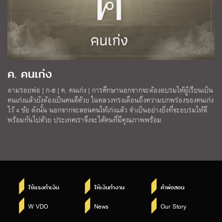
ค. คนเก่ง
ตามรอยพ่อ | ก-ฮ | ค. คนเก่ง | การศึกษานอกจากจะต้องอบรมให้ผู้เรียนเป็น
คนเก่งแล้วยังต้องเป็นคนดีด้วย ในหลวงทรงเตือนถึงความบกพร่องของคนเก่ง
ไว้ 4 ข้อ ดังนั้น นอกจากจะสอนคนให้เก่งแล้ว จำเป็นอย่างยิ่งที่จะอบรมให้ดี
พร้อมกันไปด้วย ประเทศเราจึงจะได้คนที่มีคุณภาพพร้อม
ใช้แรงทำเงิน
ให้เงินทำงาน
คำพ่อสอน
W VDO
News
Our Story