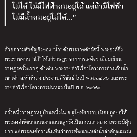
ไม่ได้ ไม่มีไฟฟ้าคนอยู่ได้ แต่ถ้ามีไฟฟ้า
ไม่มีน้ำคนอยู่ไม่ได้…”
ด้วยความสำคัญยิ่งของ “น้ำ” ดังพระราชดำรัสนี้ พระองค์จึง
พระราชทาน “นำ้” ให้แก่ราษฎร จากการเสด็จฯ เยี่ยมเยียน
ราษฎรครั้งแรกๆ ดังเช่น พระราชดำริเรื่องโครงการอ่างเก็บน้ำ
เขาเต่า อ.หัวหิน จ.ประจวบคีรีขันธ์ ในปี พ.ศ.๒๔๙๖ และพระ
ราชดำริเรื่องโครงการฝนหลวงในปี พ.ศ. ๒๔๙๘
ครั้งหนึ่งราษฎรหมู่บ้านหนึ่งใน จ.สุโขทัยกราบบังคมทูลขอให้
พระองค์พัฒนาถนนจากถนนลูกรังเป็นถนนลาดยาง เพราะมีฝุ่น
มาก แต่พระองค์ทรงเล็งเห็นว่าการพัฒนาแหล่งน้ำสำคัญและเร่ง