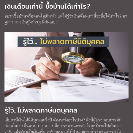
เงินเดือนเท่านี้ ซื้อบ้านได้เท่าไร?
อยากซื้อบ้านหรือคอนโดสักหลัง แต่ไม่รู้ว่าเงินเดือนเท่านี้จะซื้อได้เท่าไร? มา
ดูตารางวงเงินกู้คร่าวๆ นี้กันเลย!
รู้ไว้...ไม่พลาดภาษีนิติบุคคล
เสียภาษีเงินได้นิติบุคคลครึ่งปี ต้องระวังอะไรบ้าง? สิ่งที่ผู้ประกอบการมัก
กังวลในการยื่นแบบ ภ.ง.ด. 51 คือ ประมาณการกำไรสุทธิขาดไปเกินกว่า
25% แล้วต้องเสียเงินเพิ่ม 20% ของภาษีที่คำนวณจากประมาณการกำไร