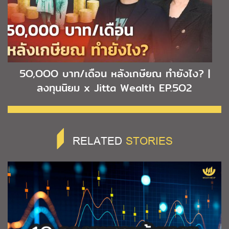
5O,OOO บาท/เดือน หลังเกษียณ ทำยังไง? |
ลงทุนนิยม x Jitta Wealth EP.5O2
RELATED
STORIES