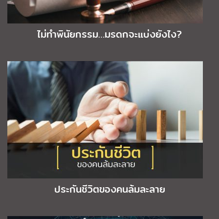
ไม่ทำพินัยกรรม…มรดกจะแบ่งยังไง?
ประกันชีวิตของคนล้มละลาย