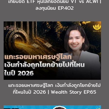
เทียบชัด ETF หุ้นโลกยอดนิยม VT vs ACWI |
ลงทุนนิยม EP.4O2
แกะรอยมหาเศรษฐีโลก เงินกำลังถูกโยกย้ายไป
ที่ไหนในปี 2O26 | Wealth Story EP.65