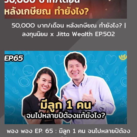
5O,OOO บาท/เดือน หลังเกษียณ ทำยังไง? |
ลงทุนนิยม x Jitta Wealth EP.5O2
พอง พอง EP. 65 : มีลูก 1 คน จนไปหลายปีต้อง