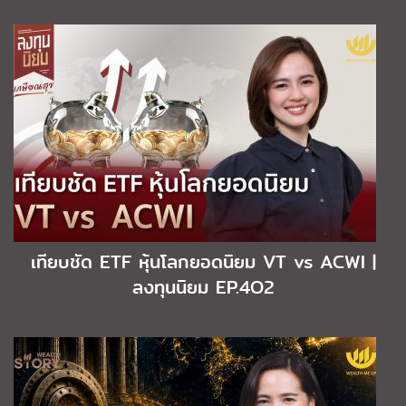
เทียบชัด ETF หุ้นโลกยอดนิยม VT vs ACWI |
ลงทุนนิยม EP.4O2