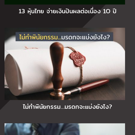
13 หุ้นไทย จ่ายเงินปันผลต่อเนื่อง 1O ปี
ไม่ทำพินัยกรรม…มรดกจะแบ่งยังไง?