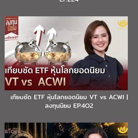
เทียบชัด ETF หุ้นโลกยอดนิยม VT vs ACWI |
ลงทุนนิยม EP.4O2