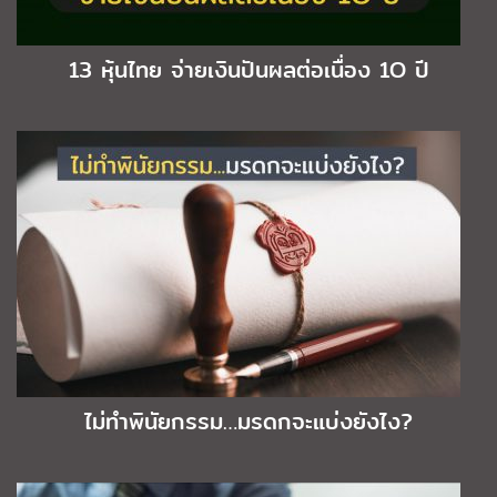
13 หุ้นไทย จ่ายเงินปันผลต่อเนื่อง 1O ปี
ไม่ทำพินัยกรรม…มรดกจะแบ่งยังไง?