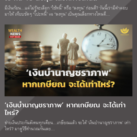
มีเงินก้อน…แต่ไม่รู้จะเลือก “ใช้หนี้” หรือ “ลงทุน” ก่อนดี? วันนี้เรามีคำตอบ
มาให้ เทียบชัดๆ “โปะหนี้” vs “ลงทุน” เป็นคุณเลือกทางไหนดี…
‘เงินบำนาญชราภาพ’ หากเกษียณ จะได้เท่า
ไหร่?
จ่ายเงินประกันสังคมทุกเดือน…เกษียณแล้ว จะได้ ‘เงินบำนาญชราภาพ’ เท่า
ไหร่? มาดูวิธีคำนวณกันเลย…