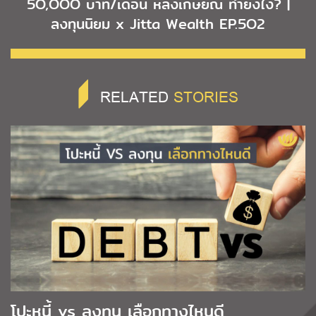
5O,OOO บาท/เดือน หลังเกษียณ ทำยังไง? |
ลงทุนนิยม x Jitta Wealth EP.5O2
RELATED
STORIES
โปะหนี้ vs ลงทุน เลือกทางไหนดี