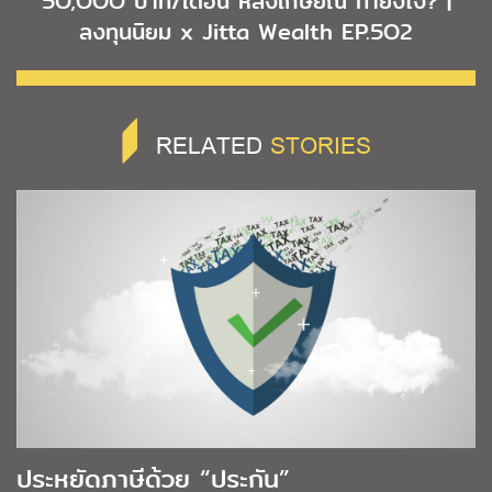
5O,OOO บาท/เดือน หลังเกษียณ ทำยังไง? |
ลงทุนนิยม x Jitta Wealth EP.5O2
RELATED
STORIES
ประหยัดภาษีด้วย “ประกัน”