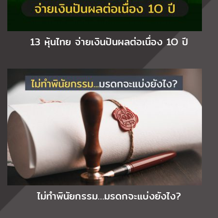
13 หุ้นไทย จ่ายเงินปันผลต่อเนื่อง 1O ปี
ไม่ทำพินัยกรรม…มรดกจะแบ่งยังไง?