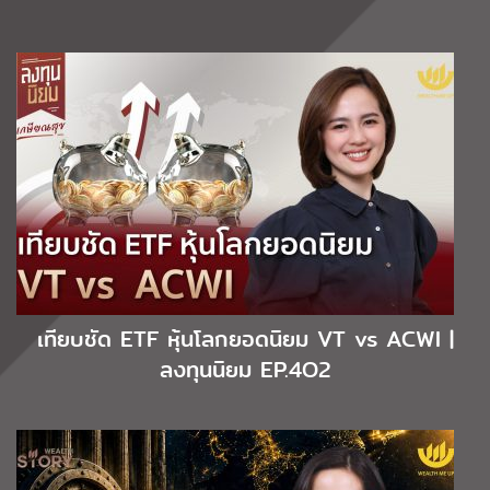
เทียบชัด ETF หุ้นโลกยอดนิยม VT vs ACWI |
ลงทุนนิยม EP.4O2