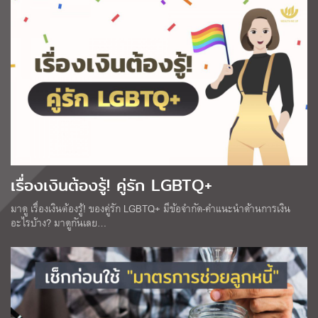
เรื่องเงินต้องรู้! คู่รัก LGBTQ+
มาดู เรื่องเงินต้องรู้! ของคู่รัก LGBTQ+ มีข้อจำกัด-คำแนะนำด้านการเงิน
อะไรบ้าง? มาดูกันเลย…