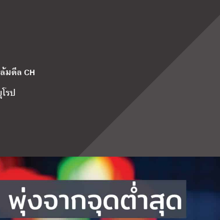
กล้มดีล CH
ยุโรป