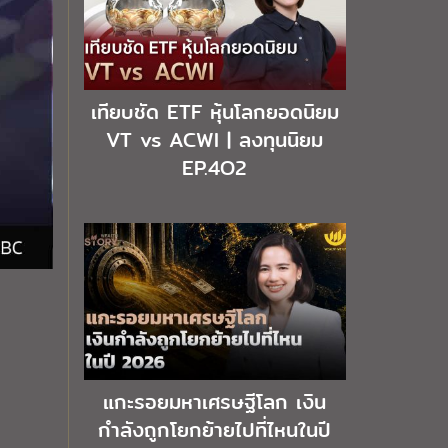
เทียบชัด ETF หุ้นโลกยอดนิยม
VT vs ACWI | ลงทุนนิยม
EP.4O2
แกะรอยมหาเศรษฐีโลก เงิน
กำลังถูกโยกย้ายไปที่ไหนในปี