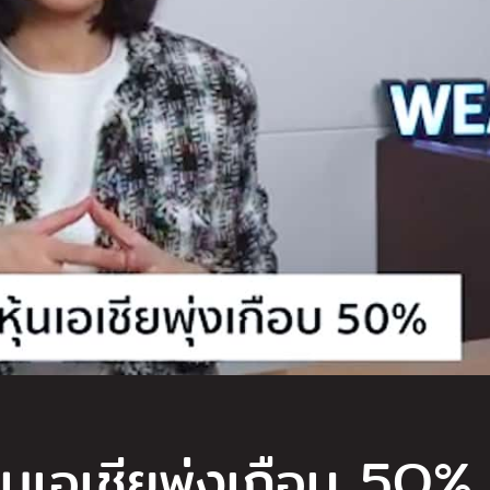
้นเอเชียพุ่งเกือบ 5O%