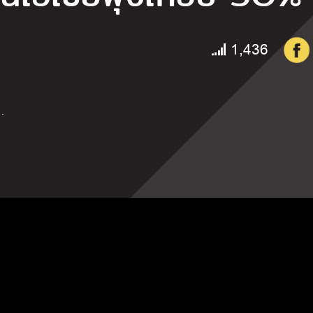
1,436
…