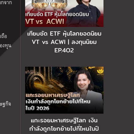
ออกจาก
เทียบชัด ETF หุ้นโลกยอดนิยม
ยถือ
VT vs ACWI | ลงทุนนิยม
กองทุน
EP.4O2
รษฐกิจ
แกะรอยมหาเศรษฐีโลก เงิน
กำลังถูกโยกย้ายไปที่ไหนในปี