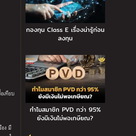
กองทุน Class E เรื่องน่ารู้ก่อน
ลงทุน
ก
ื่อเทียบ
ทำไมสมาชิก PVD กว่า 95%
ยังมีเงินไม่พอเกษียณ?
ือง มี