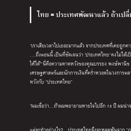
ไทย = ประเทศพัฒนาแล้ว ถ้าเปลี่ยน
“
เราเสียเวลาไปเยอะมากแล้ว
จากประเทศที่เคยถูกคา
….
ถึงตอนนี้
เป็นที่ชัดเจนว่า
‘
ประเทศไทย
’
คงไม่ได้เป็
ให้ได้
”
นี่คือความคาดหวังของคุณบรรยง พงษ์พานิช ป
เศรษฐศาสตร์และนักการเงินที่คร่ำหวอดในวงการตล
หวังกับ “ประเทศไทย”
“
ผมเชื่อว่า
…
ถ้าผมพยายามหายใจไปอีก
15
ปี
ผมน่า
แต่จะทำอย่างไร?…ประเทศไทยจึงจะหลุดพ้นจาก “ภาว