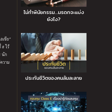
ไม่ทำพินัยกรรม…มรดกจะแบ่ง
ยังไง?
เอเชีย
”
่
8
ไว้
 นัก
ีความ
ประกันชีวิตของคนล้มละลาย