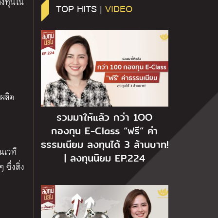
าลงทุนใน
TOP HITS |
VIDEO
รผลิต
รวมมาให้แล้ว กว่า 1OO
กองทุน E-Class “ฟรี” ค่า
ธรรมเนียม ลงทุนได้ 3 ล้านบาท!
นเวที
| ลงทุนนิยม EP.224
ึ่งสิ่ง