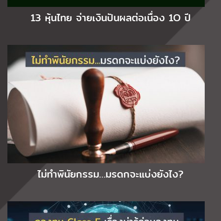
13 หุ้นไทย จ่ายเงินปันผลต่อเนื่อง 1O ปี
ไม่ทำพินัยกรรม…มรดกจะแบ่งยังไง?