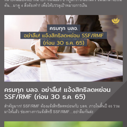
ต้น…มาดู 4 สิ่งต้องทำ! เพื่อให้บรรลุเป้าหมายการเงิน
ครบทุก บลจ. อย่าลืม! แจ้งสิทธิลดหย่อน
SSF/RMF (ก่อน 3O ธ.ค. 65)
สำคัญมาก! SSF/RMF ต้องแจ้งสิทธิลดหย่อนกับ บลจ. ภายในสิ้นปี 65 รวม
มาให้แล้ว ช่องทางการแจ้งสิทธิ SSF/RMF…อย่าลืมกันล่ะ