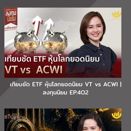
เทียบชัด ETF หุ้นโลกยอดนิยม VT vs ACWI |
ลงทุนนิยม EP.4O2