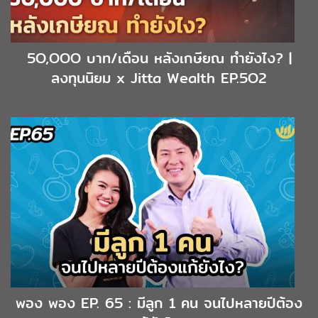
5O,OOO บาท/เดือน หลังเกษียณ ทำยังไง? |
ลงทุนนิยม x Jitta Wealth EP.5O2
พอง พอง EP. 65 : มีลูก 1 คน จนไปหลายปีต้อง