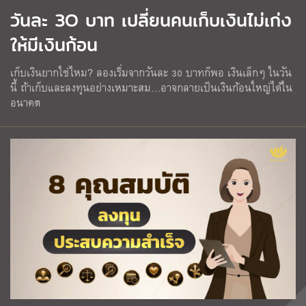
วันละ 3O บาท เปลี่ยนคนเก็บเงินไม่เก่ง
ให้มีเงินก้อน
เก็บเงินยากใช่ไหม? ลองเริ่มจากวันละ 30 บาทก็พอ เงินเล็กๆ ในวัน
นี้ ถ้าเก็บและลงทุนอย่างเหมาะสม…อาจกลายเป็นเงินก้อนใหญ่ได้ใน
อนาคต