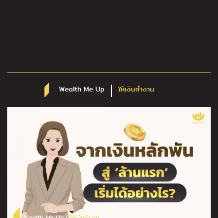
Wealth Me Up
ให้เงินทำงาน
Wealth Me Up |
ให้เงินทำงาน