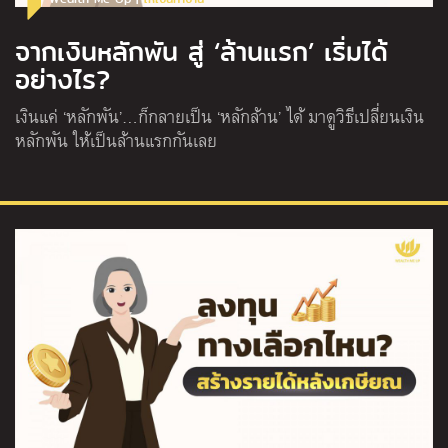
จากเงินหลักพัน สู่ ‘ล้านแรก’ เริ่มได้
อย่างไร?
เงินแค่ ‘หลักพัน’…ก็กลายเป็น ‘หลักล้าน’ ได้ มาดูวิธีเปลี่ยนเงิน
หลักพัน ให้เป็นล้านแรกกันเลย