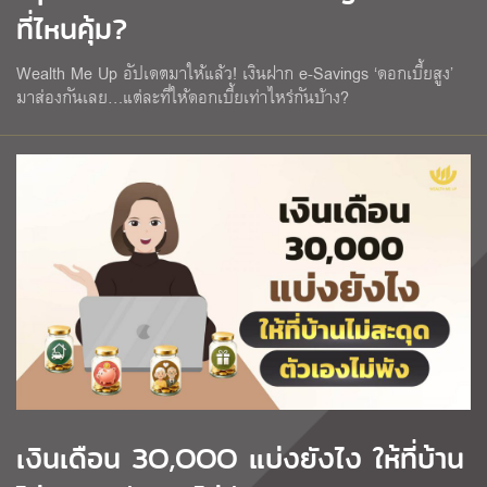
ที่ไหนคุ้ม?
Wealth Me Up อัปเดตมาให้แล้ว! เงินฝาก e-Savings ‘ดอกเบี้ยสูง’
มาส่องกันเลย…แต่ละที่ให้ดอกเบี้ยเท่าไหร่กันบ้าง?
เงินเดือน 3O,OOO แบ่งยังไง ให้ที่บ้าน