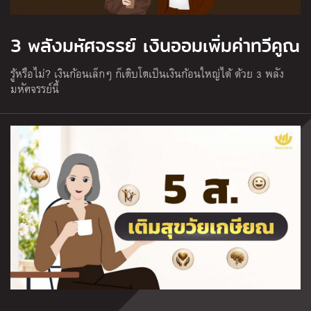
3 พลังมหัศจรรย์ เงินออมเพิ่มค่าทวีคูณ
รู้หรือไม่? เงินก้อนเล็กๆ ก็เติบโตเป็นเงินก้อนใหญ่ได้ ด้วย 3 พลัง
มหัศจรรย์นี้