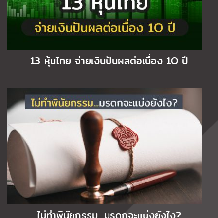
13 หุ้นไทย จ่ายเงินปันผลต่อเนื่อง 1O ปี
ไม่ทำพินัยกรรม…มรดกจะแบ่งยังไง?