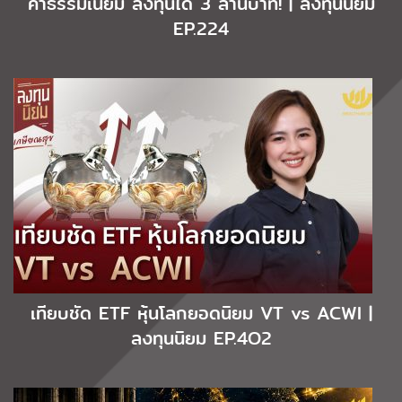
ค่าธรรมเนียม ลงทุนได้ 3 ล้านบาท! | ลงทุนนิยม
EP.224
เทียบชัด ETF หุ้นโลกยอดนิยม VT vs ACWI |
ลงทุนนิยม EP.4O2