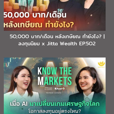
5O,OOO บาท/เดือน หลังเกษียณ ทำยังไง? |
ลงทุนนิยม x Jitta Wealth EP.5O2