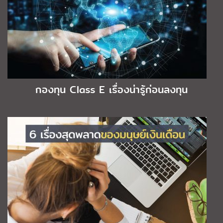
กองทุน Class E เรื่องน่ารู้ก่อนลงทุน