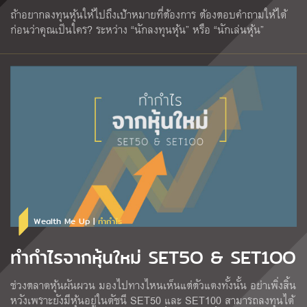
ถ้าอยากลงทุนหุ้นให้ไปถึงเป้าหมายที่ต้องการ ต้องตอบคำถามให้ได้
ก่อนว่าคุณเป็นใคร? ระหว่าง “นักลงทุนหุ้น” หรือ “นักเล่นหุ้น”
Wealth Me Up |
ทำกำไร
ทำกำไรจากหุ้นใหม่ SET5O & SET1OO
ช่วงตลาดหุ้นผันผวน มองไปทางไหนเห็นแต่ตัวแดงทั้งนั้น อย่าเพิ่งสิ้น
หวังเพราะยังมีหุ้นอยู่ในดัชนี SET50 และ SET100 สามารถลงทุนได้