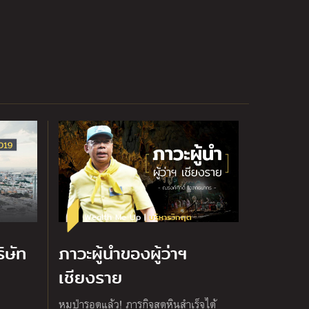
Wealth Me Up |
บริหารวิกฤต
ิษัท
ภาวะผู้นำของผู้ว่าฯ
เชียงราย
หมูป่ารอดแล้ว! ภารกิจสุดหินสำเร็จได้