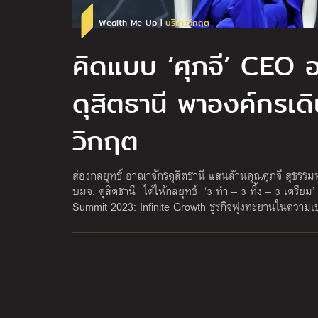
Wealth Me Up |
บริหารวิกฤต
คิดแบบ ‘ศุภจี’ CEO 
ดุสิตธานี พาองค์กรเดิ
วิกฤต
ส่องกลยุทธ์ อาณาจักรดุสิตธานี แสนล้านคุณศุภจี สุธรรมพั
บมจ. ดุสิตธานี ได้ให้กลยุทธ์ ‘3 ทำ – 3 ทิ้ง – 3 เตรีย
Summit 2023: Infinite Growth ธุรกิจพุ่งทะยานในความ