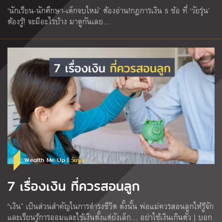
‘นักเรียน-นักศึกษา-เด็กจบใหม่’ ต้องอ่าน!กฎการเงิน 5 ข้อ ที่ ‘วัยรุ่น’
ต้องรู้! จะมีอะไรบ้าง มาดูกันเลย…
Wealth Me Up |
วัยรุ่น
7 เรื่องเงิน ที่ควรสอนลูก
“เงิน” เป็นส่วนสำคัญในการดำรงชีวิต ดั้งนั้น พ่อแม่ควรสอนลูกให้รู้จัก
และเรียนรู้การออมและใช้เงินตั้งแต่ยังเล็ก… อย่าใช้เงินเกินตัว | บอก