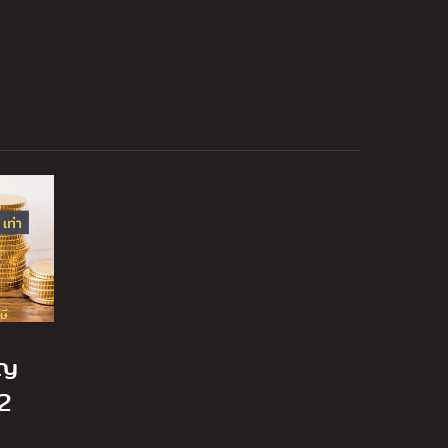
ษี
ุญ
2