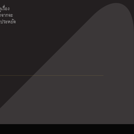
เรื่อง
กจากจะ
าประหยัด