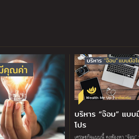
Wealth Me Up |
อาชีพเสริม
บริหาร “จ๊อบ” แบบม
โปร
เศรษฐกิจแบบนี้ คงต้องหา “จ๊อบ” 