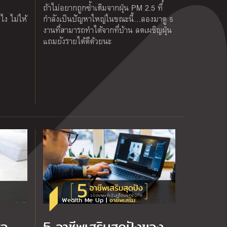
ถ้าไม่อยากถูกซ้ำเติมจากฝุ่น PM 2.5 ที่
ไง ไม่ให้
กำลังเป็นปัญหาใหญ่ในขณะนี้…ลองมาดู 5
งานที่สามารถทำได้จากที่บ้าน ลดเผชิญฝุ่น
แถมยังรายได้ดีด้วยนะ
Wealth Me Up |
อาชีพเสริม
่อ
5 อาชีพเสริมสุดปังของ