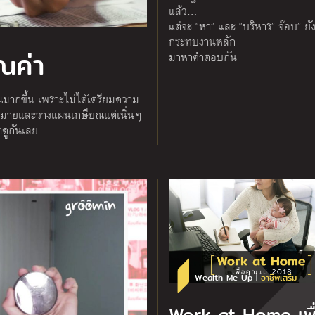
แล้ว…
แต่จะ “หา” และ “บริหาร” จ๊อบ” ยัง
กระทบงานหลัก
ณค่า
มาหาคำตอบกัน
ยณมากขึ้น เพราะไม่ได้เตรียมความ
ป้าหมายและวางแผนเกษียณแต่เนิ่นๆ
 มาดูกันเลย…
Wealth Me Up |
อาชีพเสริม
Work at Home เพื