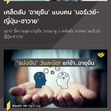
เคล็ดลับ ‘อายุยืน’ แบบคน ‘นอร์เวย์-
ญี่ปุ่น-ฮาวาย’
อยาก ‘มีความสุข-อายุยืน’ ชวนมาดู 3 เคล็ดลับ จากคน ‘นอร์เวย์-
ญี่ปุ่น-ฮาวาย’
Wealth Me Up |
อายุ