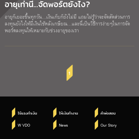
อายุเท่านี้...จัดพอร์ตยังไง?
อายุก็เยอะขึ้นทุกวัน…เงินเก็บก็ยังไม่มี แถมไม่รู้ว่าจะจัดสัดส่วนการ
ลงทุนยังไงให้มีเงินใช้หลังเกษียณ…และนี่เป็นวิธีการง่ายๆในการจัด
พอร์ตลงทุนให้เหมาะกับช่วงอายุของเรา
1
ใช้แรงทำเงิน
ให้เงินทำงาน
คำพ่อสอน
W VDO
News
Our Story