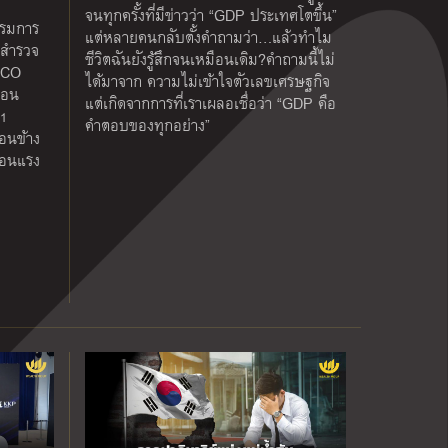
จนทุกครั้งที่มีข่าวว่า “GDP ประเทศโตขึ้น”
รรมการ
แต่หลายคนกลับตั้งคำถามว่า…แล้วทำไม
ลสำรวจ
ชีวิตฉันยังรู้สึกจนเหมือนเดิม?คำถามนี้ไม่
ETCO
ได้มาจาก ความไม่เข้าใจตัวเลขเศรษฐกิจ
ือน
แต่เกิดจากการที่เราเผลอเชื่อว่า “GDP คือ
31
คำตอบของทุกอย่าง”
อนข้าง
ร้อนแรง