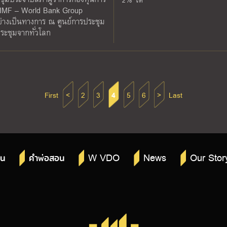
6 IMF – World Bank Group
่างเป็นทางการ ณ ศูนย์การประชุม
วมประชุมจากทั่วโลก
First
<
2
3
4
5
6
>
Last
W VDO
News
Our Stor
าน
คำพ่อสอน