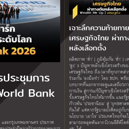
Wealth Me Up |
เศรษฐกิจ
เจาะลึกความท้ายทา
เศรษฐกิจไทย ผ่าทา
หลังเลือกตั้ง
ผลิตภาพ ‘ต่ำ’ | ภูมิคุ้มกัน ‘ต่ำ’ | เ
‘สูง’ 3 ปัญหาหลักเชิงโครงสร้างขอ
เศรษฐกิจไทย ถึงเวลาที่ทุกภาคส่ว
รประชุมการ
ร่วมกัน ‘ลงมือทำ’ โดย ธปท. พร้
บทบาทที่นอกจากจะดูแลเสถียรภ
 World Bank
การเงิน สู่การแก้ปัญหาเชิงโครงสร้า
รั้งเศรษฐกิจไทยให้มากขึ้น แนะรั
ก้าวพ้น ‘ประชานิยม’ สู่ ‘ยุทธศาสตร
กินได้’ แต่หากรัฐบาลยังติดอยู่กับก
นโยบาย ‘เอาใจ’ ประเทศไทยก็จะไ
.) และกรุงเทพมหานคร ประกาศ
สามารถหลุดพ้นจากวังวนจีดีพีโตต่ำ
มประจำปีสภาผู้ว่าการกองทุนการ
2% ได้