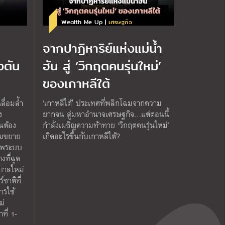
Wealth Me Up |
เศรษฐกิจ
ย
จากปาฏิหาริย์แห่งแม่น้ำ
งตัน
ฮัน สู่ ‘วิกฤตคนรุ่นใหม่’
ของเกาหลีใต้
หลื่อมล้ำ
‘เกาหลีใต้’ ประเทศที่พลิกโฉมจากความ
ง
ยากจน สู่มหาอำนาจเศรษฐกิจ…แต่ตอนนี้
นต้อง
กำลังเผชิญความท้าทาย ‘วิกฤตคนรุ่นใหม่’
อมขยาย
เกิดอะไรขึ้นกับเกาหลีใต้?
าพระบบ
งที่ฉุด
ฐบาลใหม่
์ชาติที่
ารใช้
ม่
ที่ 1-