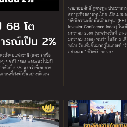
นายกอบศักดิ์ ภูตระกูล ประธานก
สภาธุรกิจตลาดทุนไทย เปิดเผยผ
“ดัชนีความเชื่อมั่นนักลงทุน” (F
ี 68 โต
Investor Confidence Index) ในเด
มกราคม 2569 (ระหว่างวันที่ 21-
การณ์เป็น 2%
มกราคม 2569) พบว่า ในอีก 3 เดื
หน้าปรับเพิ่มขึ้นมาอยู่ในเกณฑ์ “
อย่างมาก” ที่ระดับ 165.37
ะสังคมแห่งชาติ (สศช.) หรือ
P) ของปี 2568 และแนวโน้มปี
ตัวที่ 2.5% สูงกว่าที่เคยคาด
นที่เร่งตัวขึ้นอย่างชัดเจน