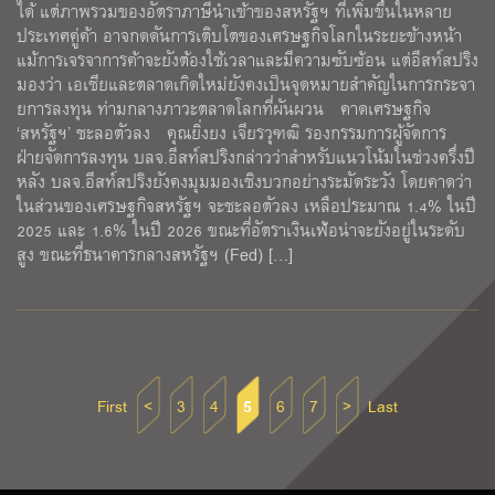
ได้ แต่ภาพรวมของอัตราภาษีนำเข้าของสหรัฐฯ ที่เพิ่มขึ้นในหลาย
ประเทศคู่ค้า อาจกดดันการเติบโตของเศรษฐกิจโลกในระยะข้างหน้า
แม้การเจรจาการค้าจะยังต้องใช้เวลาและมีความซับซ้อน แต่อีสท์สปริง
มองว่า เอเชียและตลาดเกิดใหม่ยังคงเป็นจุดหมายสำคัญในการกระจา
ยการลงทุน ท่ามกลางภาวะตลาดโลกที่ผันผวน คาดเศรษฐกิจ
‘สหรัฐฯ’ ชะลอตัวลง คุณยิ่งยง เจียรวุฑฒิ รองกรรมการผู้จัดการ
ฝ่ายจัดการลงทุน บลจ.อีสท์สปริงกล่าวว่าสำหรับแนวโน้มในช่วงครึ่งปี
หลัง บลจ.อีสท์สปริงยังคงมุมมองเชิงบวกอย่างระมัดระวัง โดยคาดว่า
ในส่วนของเศรษฐกิจสหรัฐฯ จะชะลอตัวลง เหลือประมาณ 1.4% ในปี
2025 และ 1.6% ในปี 2026 ขณะที่อัตราเงินเฟ้อน่าจะยังอยู่ในระดับ
สูง ขณะที่ธนาคารกลางสหรัฐฯ (Fed) […]
First
<
3
4
5
6
7
>
Last