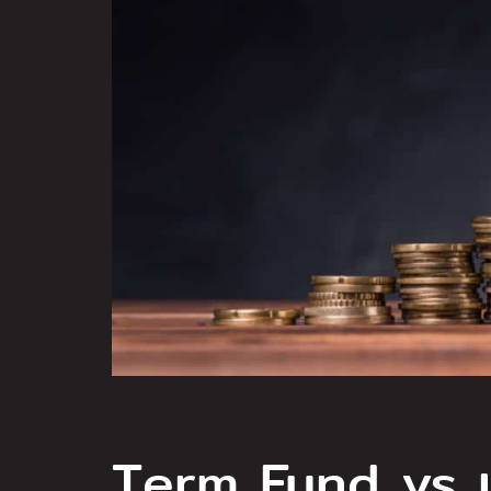
Term Fund vs เ