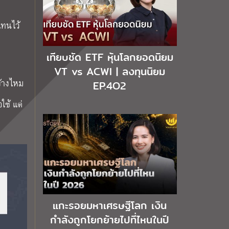
แทนไว้
เทียบชัด ETF หุ้นโลกยอดนิยม
VT vs ACWI | ลงทุนนิยม
บ้างไหม
EP.4O2
ใช้ แต่
แกะรอยมหาเศรษฐีโลก เงิน
กำลังถูกโยกย้ายไปที่ไหนในปี