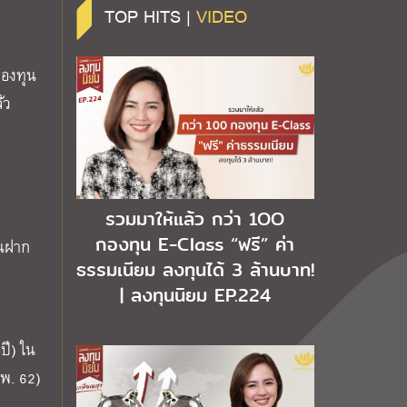
TOP HITS |
VIDEO
กองทุน
้ว
รวมมาให้แล้ว กว่า 1OO
กองทุน E-Class “ฟรี” ค่า
ินฝาก
ธรรมเนียม ลงทุนได้ 3 ล้านบาท!
| ลงทุนนิยม EP.224
อปี) ใน
ก.พ.
62
)