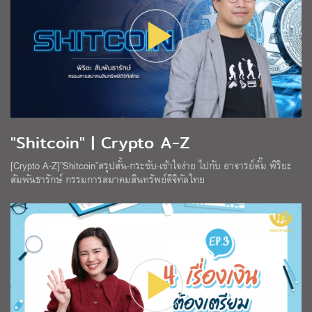
"Shitcoin" | Crypto A-Z
[Crypto A-Z]”Shitcoin”สรุปสั้น-กระชับ-เข้าใจง่าย ไปกับ อาจารย์ตั๊ม พิริยะ
สัมพันธารักษ์ กรรมการสมาคมสินทรัพย์ดิจิทัลไทย