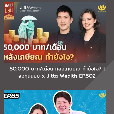
5O,OOO บาท/เดือน หลังเกษียณ ทำยังไง? |
ลงทุนนิยม x Jitta Wealth EP.5O2