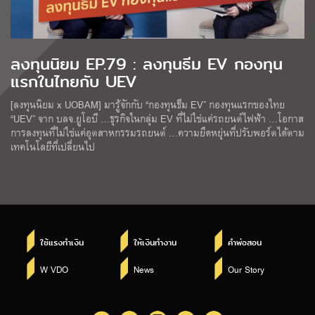
ลงทุนนิยม EP.79 : ลงทุนธีม EV กองทุน
แรกในไทยกับ UEV
[ลงทุนนิยม x UOBAM] มารู้จักกับ “กองทุนธีม EV” กองทุนแรกของไทย
“UEV” จาก บลจ.ยูโอบี …ธุรกิจในกลุ่ม EV ที่ไม่ใช่แค่รถยนต์ไฟฟ้า …โอกาส
การลงทุนที่ไม่ใช่แค่อุตสาหกรรมรถยนต์ …ความยืดหยุ่นที่ปรับพอร์ตได้ตาม
เทคโนโลยีที่เปลี่ยนไป
ใช้แรงทำเงิน
ให้เงินทำงาน
คำพ่อสอน
W VDO
News
Our Story