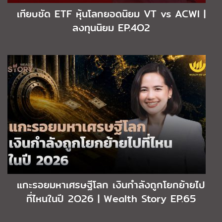
เทียบชัด ETF หุ้นโลกยอดนิยม VT vs ACWI |
ลงทุนนิยม EP.4O2
แกะรอยมหาเศรษฐีโลก เงินกำลังถูกโยกย้ายไป
ที่ไหนในปี 2O26 | Wealth Story EP.65