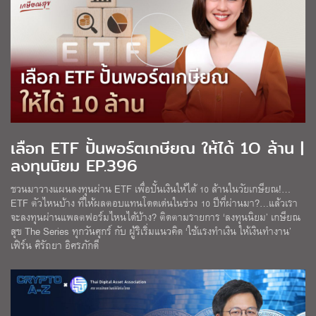
เลือก ETF ปั้นพอร์ตเกษียณ ให้ได้ 1O ล้าน |
ลงทุนนิยม EP.396
ชวนมาวางแผนลงทุนผ่าน ETF เพื่อปั้นเงินให้ได้ 10 ล้านในวัยเกษียณ!…
ETF ตัวไหนบ้าง ที่ให้ผลตอบแทนโดดเด่นในช่วง 10 ปีที่ผ่านมา?…แล้วเรา
จะลงทุนผ่านแพลตฟอร์มไหนได้บ้าง? ติดตามรายการ ‘ลงทุนนิยม’ เกษียณ
สุข The Series ทุกวันศุกร์ กับ ผู้ริเริ่มแนวคิด ‘ใช้แรงทำเงิน ให้เงินทำงาน’
เฟิร์น ศิรัถยา อิศรภักดี