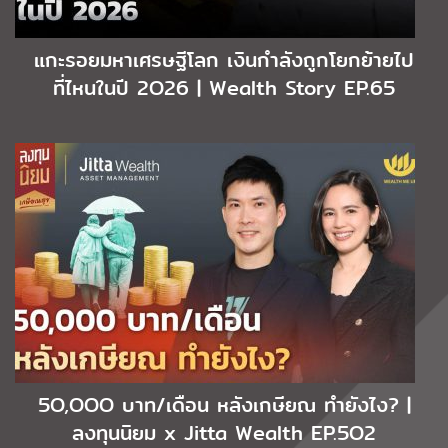
แกะรอยมหาเศรษฐีโลก เงินกำลังถูกโยกย้ายไป
ที่ไหนในปี 2O26 | Wealth Story EP.65
5O,OOO บาท/เดือน หลังเกษียณ ทำยังไง? |
ลงทุนนิยม x Jitta Wealth EP.5O2