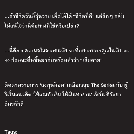
…ถ้าชีวิตวันนี้วุ่นวาย เพื่อให้ได้ “ชีวิตที่ดี” แต่ลึกๆ กลับ
ไม่แน่ใจว่านี่คือทางที่ใช่หรือเปล่า?
…นี่คือ 3 ความจริงจากคนวัย 50 ที่อยากบอกคุณในวัย 30-
40 ก่อนจะตื่นขึ้นมากับพร้อมคำว่า “เสียดาย”
ติดตามรายการ
‘
ลงทุนนิยม
’
เกษียณสุข
The Series
กับ ผู้
ริเริ่มแนวคิด
‘
ใช้แรงทำเงิน ให้เงินทำงาน
’
เฟิร์น ศิรัถยา
อิศรภักดี
Tags: