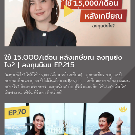
ใช้ 15,OOO/เดือน หลังเกษียณ ลงทุนยัง
ไง? | ลงทุนนิยม EP.215
[ลงทุนยังไง? ให้มีใช้ 15,000/เดือน หลังเกษียณ]…ลูกคนเดียว อายุ 32 ปี…
อยากเกษียณอายุ 60 ปี ใช้เงินเดือนละ ฿15,000…เกษียณสบายต้องวางแผน
อย่างไร? ติดตามรายการ ‘ลงทุนนิยม’ กับ ผู้ริเริ่มแนวคิด ‘ใช้แรงทำเงิน ให้
เงินทำงาน’ เฟิร์น ศิรัถยา อิศรภักดี