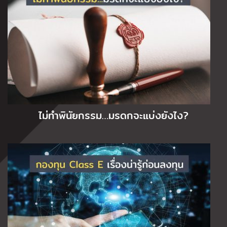
ไม่ทำพินัยกรรม…มรดกจะแบ่งยังไง?