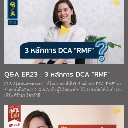
Q&A EP.23 : 3 หลักการ DCA "RMF"
[Q & A] แฟนเพจถามมา…ศิรัถยา ตอบให้! Q: 3 หลักการ DCA “RMF” หา
คำตอบได้ในรายการ ‘Q & A’ กับ ผู้ริเริ่มแนวคิด ‘ใช้แรงทำเงิน ให้เงินทำงาน’
เฟิร์น ศิรัถยา อิศรภักดี