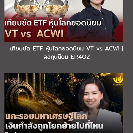
เทียบชัด ETF หุ้นโลกยอดนิยม VT vs ACWI |
ลงทุนนิยม EP.4O2