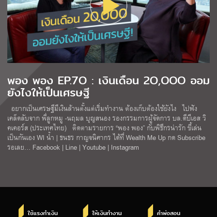
พอง พอง EP.7O : เงินเดือน 2O,OOO ออม
ยังไงให้เป็นเศรษฐี
อยากเป็นเศรษฐีมีเงินล้านตั้งแต่เริ่มทำงาน ต้องเก็บต้องใช้ยังไง ไปฟัง
เคล็ดลับจาก พี่ลูกหมู -นฤมล บุญสนอง รองกรรมการผู้จัดการ บล.ดีบีเอส วิ
คเคอร์ส (ประเทศไทย) ติดตามรายการ “พอง พอง” กับพิธีกรน่ารัก ขี้เล่น
เป็นกันเอง WI น้ำ | ธนธร กาญจนิศากร ได้ที่ Wealth Me Up กด Subscribe
รอเลย… Facebook | Line | Youtube | Instagram
ใช้แรงทำเงิน
ให้เงินทำงาน
คำพ่อสอน