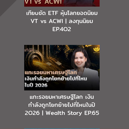
เทียบชัด ETF หุ้นโลกยอดนิยม
VT vs ACWI | ลงทุนนิยม
EP.4O2
แกะรอยมหาเศรษฐีโลก เงิน
กำลังถูกโยกย้ายไปที่ไหนในปี
2O26 | Wealth Story EP.65