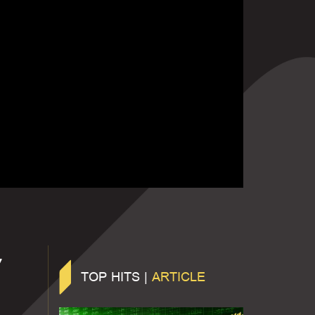
y
TOP HITS |
ARTICLE