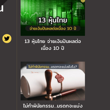
น
13 หุ้นไทย จ่ายเงินปันผลต่อ
เนื่อง 1O ปี
ไม่ทำพินัยกรรม…มรดกจะแบ่ง