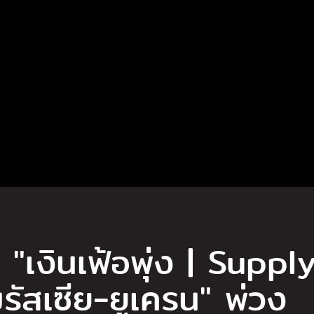
 "เงินเฟ้อพุ่ง | Suppl
ัสเซีย-ยูเครน" พ่วง