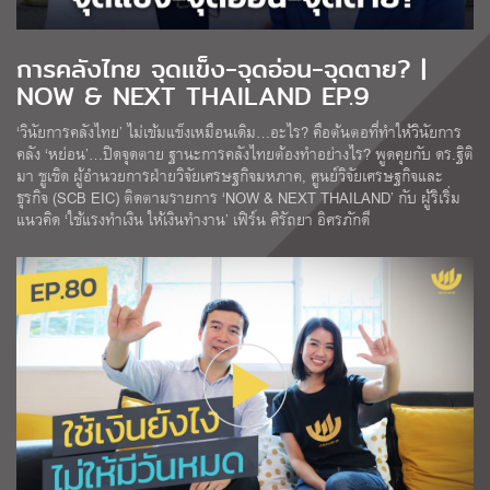
การคลังไทย จุดแข็ง-จุดอ่อน-จุดตาย? |
NOW & NEXT THAILAND EP.9
‘วินัยการคลังไทย’ ไม่เข้มแข็งเหมือนเดิม…อะไร? คือต้นตอที่ทำให้วินัยการ
คลัง ‘หย่อน’…ปิดจุดตาย ฐานะการคลังไทยต้องทำอย่างไร? พูดคุยกับ ดร.ฐิติ
มา ชูเชิด ผู้อำนวยการฝ่ายวิจัยเศรษฐกิจมหภาค, ศูนย์วิจัยเศรษฐกิจและ
ธุรกิจ (SCB EIC) ติดตามรายการ ‘NOW & NEXT THAILAND’ กับ ผู้ริเริ่ม
แนวคิด ‘ใช้แรงทำเงิน ให้เงินทำงาน’ เฟิร์น ศิรัถยา อิศรภักดี