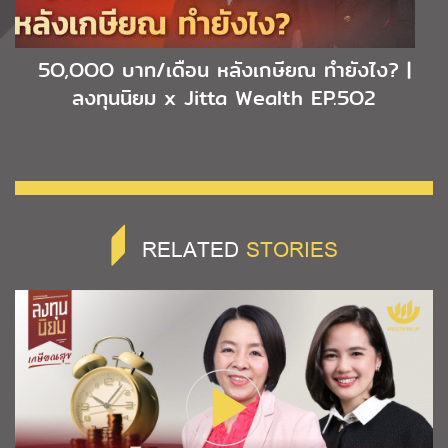
5O,OOO บาท/เดือน หลังเกษียณ ทำยังไง? |
ลงทุนนิยม x Jitta Wealth EP.5O2
RELATED
STORIES