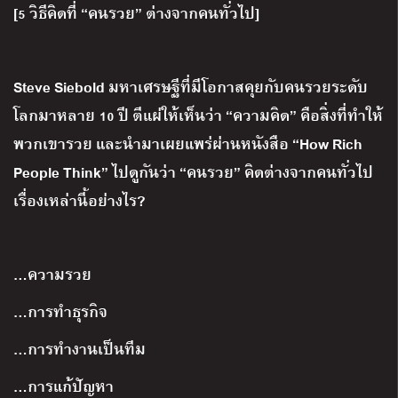
[5
วิธีคิดที่
“
คนรวย
”
ต่างจากคนทั่วไป
]
Steve Siebold
มหาเศรษฐีที่มีโอกาสคุยกับคนรวยระดับ
โลกมาหลาย
10
ปี
ตีแผ่ให้เห็นว่า
“
ความคิด
”
คือสิ่งที่ทำให้
พวกเขารวย
และนำมาเผยแพร่ผ่านหนังสือ
“How Rich
People Think”
ไปดูกันว่า
“
คนรวย
”
คิดต่างจากคนทั่วไป
เรื่องเหล่านี้อย่างไร
?
…
ความรวย
…
การทำธุรกิจ
…
การทำงานเป็นทีม
…
การแก้ปัญหา