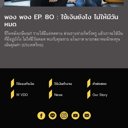
พอง พอง EP. 8O : ใช้เงินยังไง ไม่ให้มีวัน
หมด
ชีวิตหลังเกษียณ!! รายได้มีแต่หดหาย ส่วนรายจ่ายก็พรั่งพรู แล้วเราจะใช้เงิน
ที่มีอยู่ยังไง ไม่ให้มีวันหมด พบกับคุณชาย มโนภาส นายกสมาคมนักลงทุน
เน้นคุณค่า (ประเทศไทย)
ใช้แรงทำเงิน
ให้เงินทำงาน
คำพ่อสอน
W VDO
News
Our Story