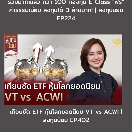
รวมมาให้แล้ว กว่า 1OO กองทุน E-Class “ฟรี”
ค่าธรรมเนียม ลงทุนได้ 3 ล้านบาท! | ลงทุนนิยม
EP.224
เทียบชัด ETF หุ้นโลกยอดนิยม VT vs ACWI |
ลงทุนนิยม EP.4O2