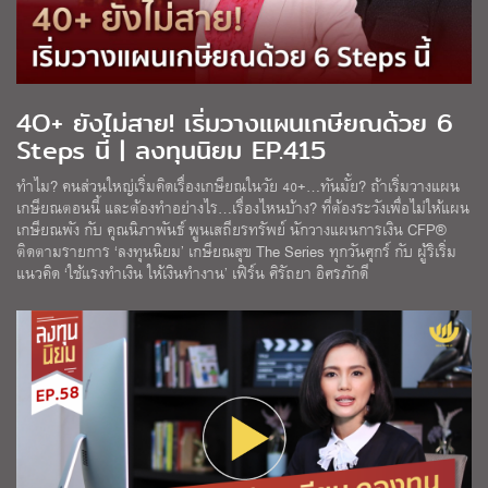
4O+ ยังไม่สาย! เริ่มวางแผนเกษียณด้วย 6
Steps นี้ | ลงทุนนิยม EP.415
ทำไม? คนส่วนใหญ่เริ่มคิดเรื่องเกษียณในวัย 40+…ทันมั้ย? ถ้าเริ่มวางแผน
เกษียณตอนนี้ และต้องทำอย่างไร…เรื่องไหนบ้าง? ที่ต้องระวังเพื่อไม่ให้แผน
เกษียณพัง กับ คุณนิภาพันธ์ พูนเสถียรทรัพย์ นักวางแผนการเงิน CFP®
ติดตามรายการ ‘ลงทุนนิยม’ เกษียณสุข The Series ทุกวันศุกร์ กับ ผู้ริเริ่ม
แนวคิด ‘ใช้แรงทำเงิน ให้เงินทำงาน’ เฟิร์น ศิรัถยา อิศรภักดี