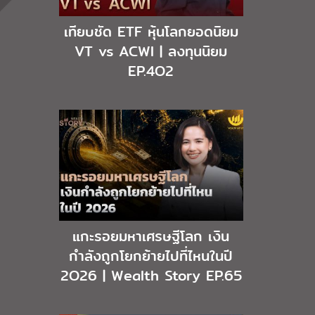
เทียบชัด ETF หุ้นโลกยอดนิยม
VT vs ACWI | ลงทุนนิยม
EP.4O2
แกะรอยมหาเศรษฐีโลก เงิน
กำลังถูกโยกย้ายไปที่ไหนในปี
2O26 | Wealth Story EP.65